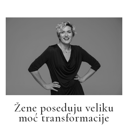
Žene poseduju veliku
moć transformacije