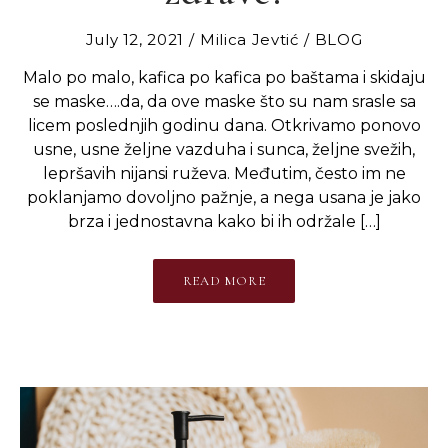
July 12, 2021
Milica Jevtić
BLOG
Malo po malo, kafica po kafica po baštama i skidaju
se maske….da, da ove maske što su nam srasle sa
licem poslednjih godinu dana. Otkrivamo ponovo
usne, usne željne vazduha i sunca, željne svežih,
lepršavih nijansi ruževa. Međutim, često im ne
poklanjamo dovoljno pažnje, a nega usana je jako
brza i jednostavna kako bi ih održale […]
READ MORE