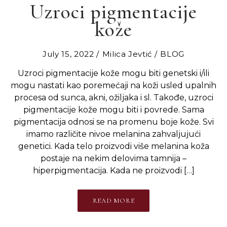
Uzroci pigmentacije
kože
July 15, 2022
Milica Jevtić
BLOG
Uzroci pigmentacije kože mogu biti genetski i/ili
mogu nastati kao poremećaji na koži usled upalnih
procesa od sunca, akni, ožiljaka i sl. Takođe, uzroci
pigmentacije kože mogu biti i povrede. Sama
pigmentacija odnosi se na promenu boje kože. Svi
imamo različite nivoe melanina zahvaljujući
genetici. Kada telo proizvodi više melanina koža
postaje na nekim delovima tamnija –
hiperpigmentacija. Kada ne proizvodi […]
READ MORE