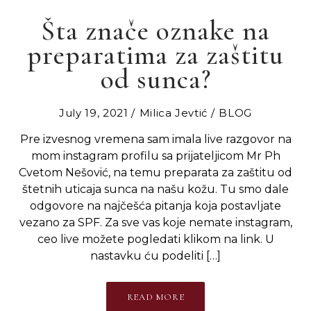
Šta znače oznake na
preparatima za zaštitu
od sunca?
July 19, 2021
Milica Jevtić
BLOG
Pre izvesnog vremena sam imala live razgovor na
mom instagram profilu sa prijateljicom Mr Ph
Cvetom Nešović, na temu preparata za zaštitu od
štetnih uticaja sunca na našu kožu. Tu smo dale
odgovore na najčešća pitanja koja postavljate
vezano za SPF. Za sve vas koje nemate instagram,
ceo live možete pogledati klikom na link. U
nastavku ću podeliti […]
READ MORE