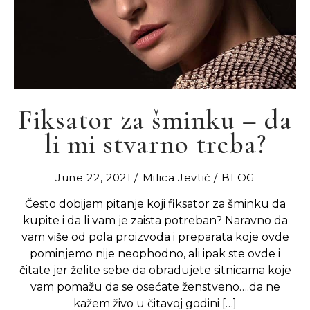
Fiksator za šminku – da
li mi stvarno treba?
June 22, 2021
Milica Jevtić
BLOG
Često dobijam pitanje koji fiksator za šminku da
kupite i da li vam je zaista potreban? Naravno da
vam više od pola proizvoda i preparata koje ovde
pominjemo nije neophodno, ali ipak ste ovde i
čitate jer želite sebe da obradujete sitnicama koje
vam pomažu da se osećate ženstveno….da ne
kažem živo u čitavoj godini […]