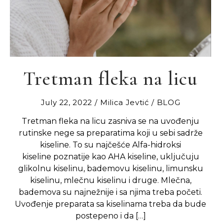
Tretman fleka na licu
July 22, 2022
Milica Jevtić
BLOG
Tretman fleka na licu zasniva se na uvođenju
rutinske nege sa preparatima koji u sebi sadrže
kiseline. To su najčešće Alfa-hidroksi
kiseline poznatije kao AHA kiseline, uključuju
glikolnu kiselinu, bademovu kiselinu, limunsku
kiselinu, mlečnu kiselinu i druge. Mlečna,
bademova su najnežnije i sa njima treba početi.
Uvođenje preparata sa kiselinama treba da bude
postepeno i da […]