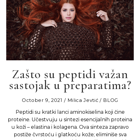
Zašto su peptidi važan
sastojak u preparatima?
October 9, 2021
Milica Jevtić
BLOG
Peptidi su kratki lanci aminokiselina koji čine
proteine. Učestvuju u sintezi esencijalnih proteina
u koži – elastina i kolagena. Ova sinteza zapravo
postiže čvrstoću i glatkoću kože; eliminiše sva