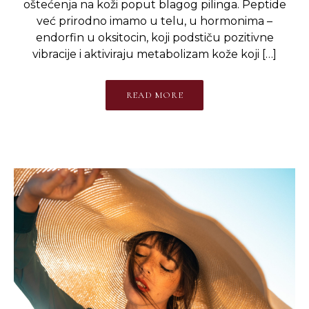
oštećenja na koži poput blagog pilinga. Peptide
već prirodno imamo u telu, u hormonima –
endorfin u oksitocin, koji podstiču pozitivne
vibracije i aktiviraju metabolizam kože koji […]
READ MORE