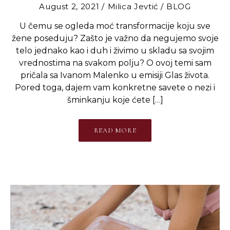
August 2, 2021
Milica Jevtić
BLOG
U čemu se ogleda moć transformacije koju sve
žene poseduju? Zašto je važno da negujemo svoje
telo jednako kao i duh i živimo u skladu sa svojim
vrednostima na svakom polju? O ovoj temi sam
pričala sa Ivanom Malenko u emisiji Glas života.
Pored toga, dajem vam konkretne savete o nezi i
šminkanju koje ćete […]
READ MORE