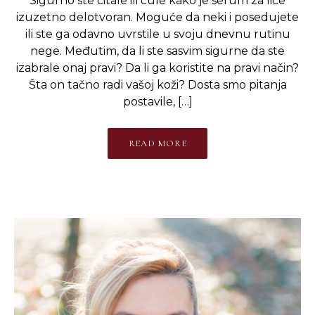
Sigurno ste čitale ili čule kako je serum za lice
izuzetno delotvoran. Moguće da neki i posedujete
ili ste ga odavno uvrstile u svoju dnevnu rutinu
nege. Međutim, da li ste sasvim sigurne da ste
izabrale onaj pravi? Da li ga koristite na pravi način?
Šta on tačno radi vašoj koži? Dosta smo pitanja
postavile, […]
READ MORE