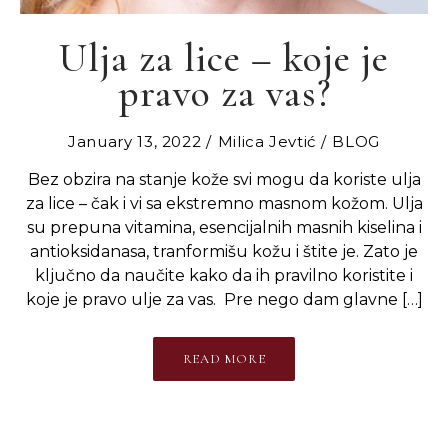
Ulja za lice – koje je
pravo za vas?
January 13, 2022
Milica Jevtić
BLOG
Bez obzira na stanje kože svi mogu da koriste ulja
za lice – čak i vi sa ekstremno masnom kožom. Ulja
su prepuna vitamina, esencijalnih masnih kiselina i
antioksidanasa, tranformišu kožu i štite je. Zato je
ključno da naučite kako da ih pravilno koristite i
koje je pravo ulje za vas. Pre nego dam glavne […]
READ MORE