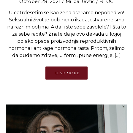
October 28, 2021
Milica Jevtić
BLOG
U četrdesetim se kao žena osećamo nepobedivo!
Seksualni život je bolji nego ikada, ostvarene smo
na raznim poljima. A da li ste sebe zavolele? I šta to
za sebe radite? Znate da je ovo dekada u kojoj
polako opada proizvodnja reproduktivnih
hormona i anti-age hormona rasta. Pritom, želimo
da budemo zdrave, u formi, pune energije, […]
READ MORE