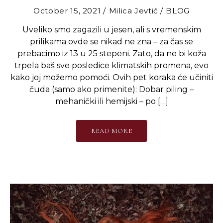
October 15, 2021
Milica Jevtić
BLOG
Uveliko smo zagazili u jesen, ali s vremenskim
prilikama ovde se nikad ne zna – za čas se
prebacimo iz 13 u 25 stepeni. Zato, da ne bi koža
trpela baš sve posledice klimatskih promena, evo
kako joj možemo pomoći. Ovih pet koraka će učiniti
čuda (samo ako primenite): Dobar piling –
mehanički ili hemijski – po […]
READ MORE