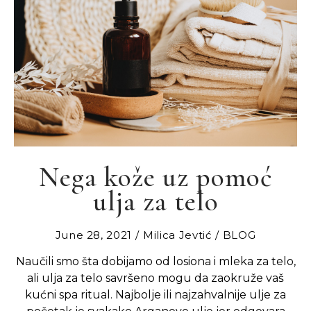
Nega kože uz pomoć
ulja za telo
June 28, 2021
Milica Jevtić
BLOG
Naučili smo šta dobijamo od losiona i mleka za telo,
ali ulja za telo savršeno mogu da zaokruže vaš
kućni spa ritual. Najbolje ili najzahvalnije ulje za