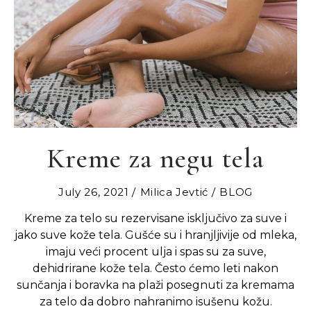
Kreme za negu tela
July 26, 2021
Milica Jevtić
BLOG
Kreme za telo su rezervisane isključivo za suve i
jako suve kože tela. Gušće su i hranjljivije od mleka,
imaju veći procent ulja i spas su za suve,
dehidrirane kože tela. Često ćemo leti nakon
sunčanja i boravka na plaži posegnuti za kremama
za telo da dobro nahranimo isušenu kožu.