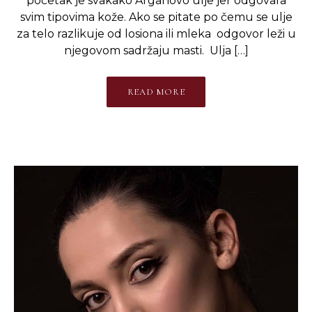
početak je svakako Arganovo ulje jer odgovara
svim tipovima kože. Ako se pitate po čemu se ulje
za telo razlikuje od losiona ili mleka odgovor leži u
njegovom sadržaju masti. Ulja […]
READ MORE