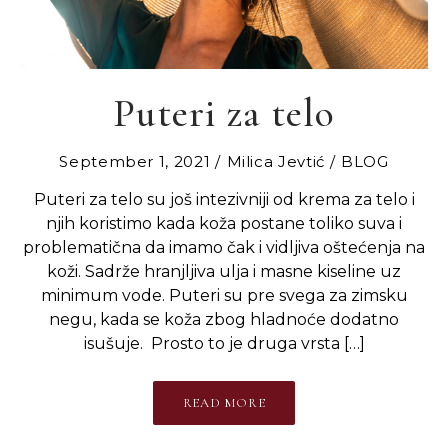
Puteri za telo
September 1, 2021
Milica Jevtić
BLOG
Puteri za telo su još intezivniji od krema za telo i
njih koristimo kada koža postane toliko suva i
problematična da imamo čak i vidljiva oštećenja na
koži. Sadrže hranjljiva ulja i masne kiseline uz
minimum vode. Puteri su pre svega za zimsku
negu, kada se koža zbog hladnoće dodatno
isušuje. Prosto to je druga vrsta […]
READ MORE