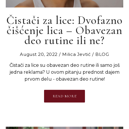
Čistači za lice: Dvofazno
čišćenje lica – Оbavezan
deo rutine ili ne?
August 20, 2022
Milica Jevtić
BLOG
Čistači za lice su obavezan deo rutine ili samo još
jedna reklama? U ovom pitanju prednost dajem
prvom delu - obavezan deo rutine!
READ MORE