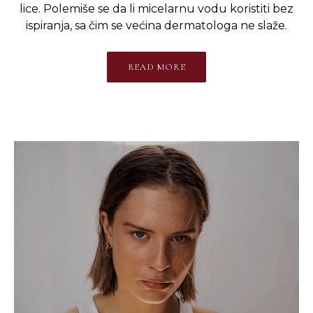
lice. Polemiše se da li micelarnu vodu koristiti bez
ispiranja, sa čim se većina dermatologa ne slaže.
READ MORE