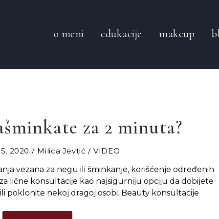
o meni
edukacije
makeup
b
ašminkate za 2 minuta?
5, 2020
Milica Jevtić
VIDEO
anja vezana za negu ili šminkanje, korišćenje određenih
za lične konsultacije kao najsigurniju opciju da dobijete
ili poklonite nekoj dragoj osobi. Beauty konsultacije