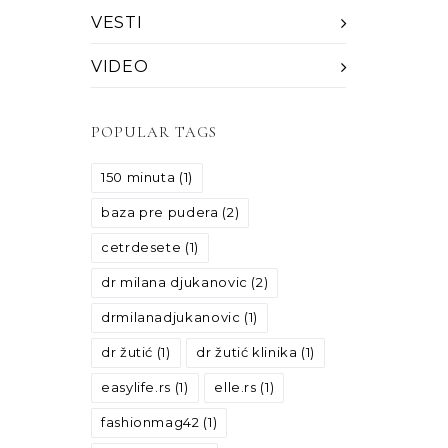
VESTI
VIDEO
POPULAR TAGS
150 minuta
(1)
baza pre pudera
(2)
cetrdesete
(1)
dr milana djukanovic
(2)
drmilanadjukanovic
(1)
dr žutić
(1)
dr žutić klinika
(1)
easylife.rs
(1)
elle.rs
(1)
fashionmag42
(1)