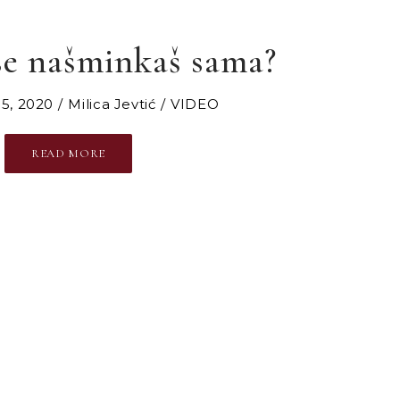
se našminkaš sama?
5, 2020
Milica Jevtić
VIDEO
READ MORE