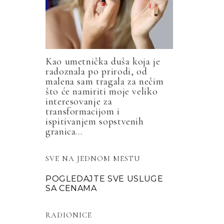
Kao umetnička duša koja je
radoznala po prirodi, od
malena sam tragala za nečim
što će namiriti moje veliko
interesovanje za
transformacijom i
ispitivanjem sopstvenih
granica...
SVE NA JEDNOM MESTU
POGLEDAJTE SVE USLUGE
SA CENAMA
RADIONICE