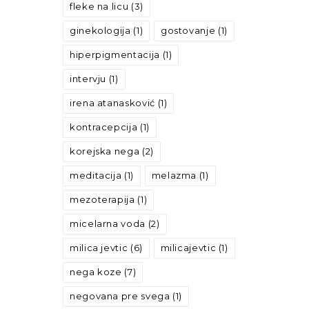
fleke na licu
(3)
ginekologija
(1)
gostovanje
(1)
hiperpigmentacija
(1)
intervju
(1)
irena atanasković
(1)
kontracepcija
(1)
korejska nega
(2)
meditacija
(1)
melazma
(1)
mezoterapija
(1)
micelarna voda
(2)
milica jevtic
(6)
milicajevtic
(1)
nega koze
(7)
negovana pre svega
(1)