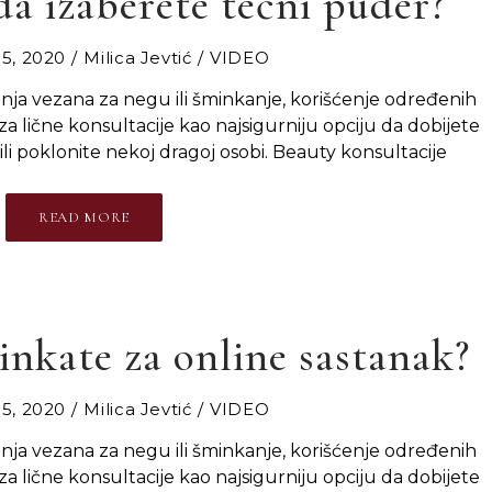
da izaberete tečni puder?
5, 2020
Milica Jevtić
VIDEO
anja vezana za negu ili šminkanje, korišćenje određenih
za lične konsultacije kao najsigurniju opciju da dobijete
ili poklonite nekoj dragoj osobi. Beauty konsultacije
READ MORE
nkate za online sastanak?
5, 2020
Milica Jevtić
VIDEO
anja vezana za negu ili šminkanje, korišćenje određenih
za lične konsultacije kao najsigurniju opciju da dobijete