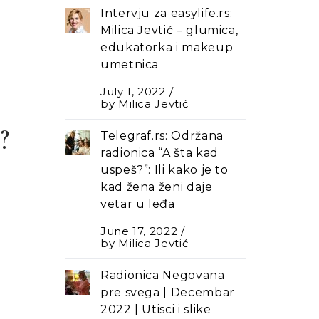
Intervju za easylife.rs:
Milica Jevtić – glumica,
edukatorka i makeup
umetnica
July 1, 2022
by
Milica Jevtić
?
Telegraf.rs: Održana
radionica “A šta kad
uspeš?”: Ili kako je to
kad žena ženi daje
vetar u leđa
June 17, 2022
by
Milica Jevtić
Radionica Negovana
pre svega | Decembar
2022 | Utisci i slike