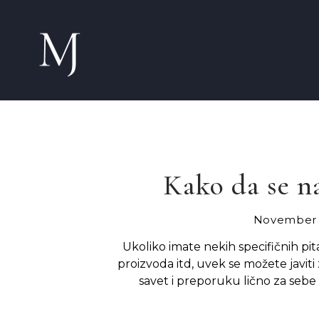
Kako da se n
November 
Ukoliko imate nekih specifičnih pit
proizvoda itd, uvek se možete javiti 
savet i preporuku lično za sebe 