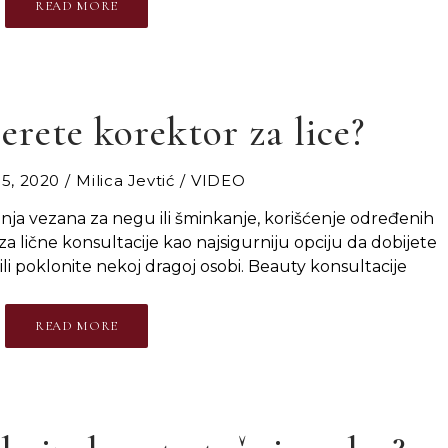
READ MORE
erete korektor za lice?
5, 2020
Milica Jevtić
VIDEO
anja vezana za negu ili šminkanje, korišćenje određenih
za lične konsultacije kao najsigurniju opciju da dobijete
ili poklonite nekoj dragoj osobi. Beauty konsultacije
READ MORE