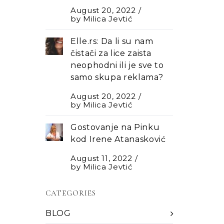
August 20, 2022
by
Milica Jevtić
Elle.rs: Da li su nam
čistači za lice zaista
neophodni ili je sve to
samo skupa reklama?
August 20, 2022
by
Milica Jevtić
Gostovanje na Pinku
kod Irene Atanasković
August 11, 2022
by
Milica Jevtić
CATEGORIES
BLOG