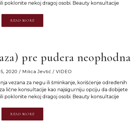
ili poklonite nekoj dragoj osobi. Beauty konsultacije
READ MORE
baza) pre pudera neophodna
5, 2020
Milica Jevtić
VIDEO
anja vezana za negu ili šminkanje, korišćenje određenih
za lične konsultacije kao najsigurniju opciju da dobijete
ili poklonite nekoj dragoj osobi. Beauty konsultacije
READ MORE