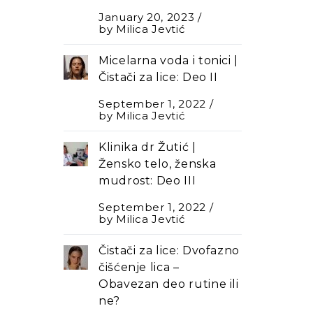
January 20, 2023
by
Milica Jevtić
Micelarna voda i tonici |
Čistači za lice: Deo II
September 1, 2022
by
Milica Jevtić
Klinika dr Žutić |
Žensko telo, ženska
mudrost: Deo III
September 1, 2022
by
Milica Jevtić
Čistači za lice: Dvofazno
čišćenje lica –
Оbavezan deo rutine ili
ne?