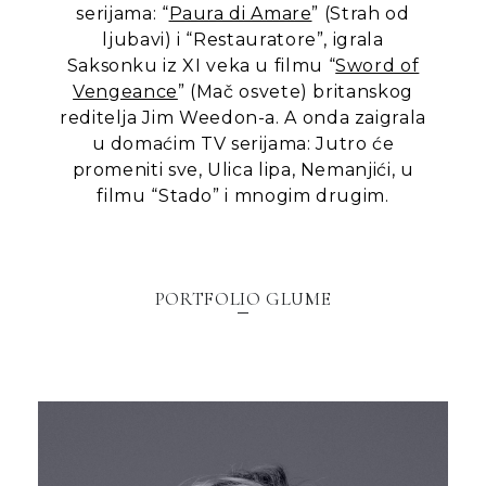
serijama: “
Paura di Amare
” (Strah od
ljubavi) i “Restauratore”, igrala
Saksonku iz XI veka u filmu “
Sword of
Vengeance
” (Mač osvete) britanskog
reditelja Jim Weedon-a. A onda zaigrala
u domaćim TV serijama: Jutro će
promeniti sve, Ulica lipa, Nemanjići, u
filmu “Stado” i mnogim drugim.
PORTFOLIO GLUME