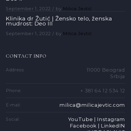
September 1, 2022
by
Milica Jevtić
Klinika dr Žutić | Žensko telo, ženska
mudrost: Deo III
September 1, 2022
by
Milica Jevtić
CONTACT INFO
11000 Beograd
Address:
Srbija
+ 381 64 12 534 12
Phone:
milica@milicajevtic.com
E-mail:
YouTube |
Instagram
Social:
Facebook |
LinkedIN