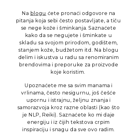
Na
blogu
ćete pronaći odgovore na
pitanja koja sebi često postavljate, a tiču
se nege kože i šminkanja. Saznaćete
kako da se negujete i šminkate u
skladu sa svojom prirodom, godištem,
stanjem kože, budžetom itd. Na blogu
delim i iskustva u radu sa renomiranim
brendovima i preporuke za proizvode
koje koristim.
Upoznaćete me sa svim manama i
vrlinama, često nesigurnu, još češće
upornu i istrajnu, željnu znanja i
samorazvoja kroz razne oblasti (kao što
je NLP, Reiki). Saznaćete ko mi daje
energiju i iz čijih tekstova crpim
inspiraciju i snagu da sve ovo radim.