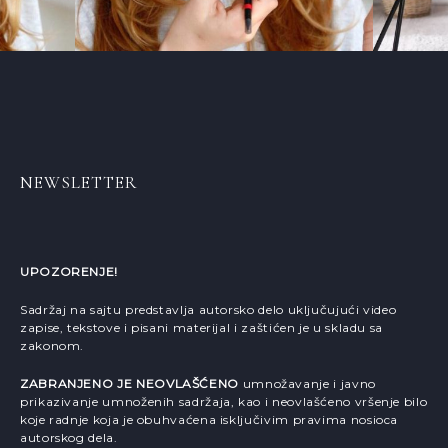
NEWSLETTER
UPOZORENJE!
Sadržaj na sajtu predstavlja autorsko delo uključujući video
zapise, tekstove i pisani materijal i zaštićen je u skladu sa
zakonom.
ZABRANJENO JE NEOVLAŠĆENO
umnožavanje i javno
prikazivanje umnoženih sadržaja, kao i neovlašćeno vršenje bilo
koje radnje koja je obuhvaćena isključivim pravima nosioca
autorskog dela.