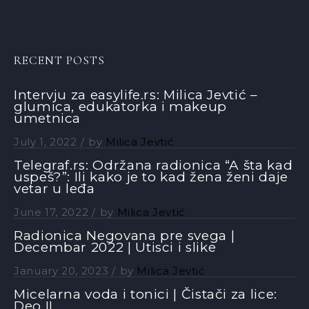
RECENT POSTS
Intervju za easylife.rs: Milica Jevtić –
glumica, edukatorka i makeup
umetnica
July 1, 2022
by
Milica Jevtić
Telegraf.rs: Održana radionica “A šta kad
uspeš?”: Ili kako je to kad žena ženi daje
vetar u leđa
June 17, 2022
by
Milica Jevtić
Radionica Negovana pre svega |
Decembar 2022 | Utisci i slike
January 20, 2023
by
Milica Jevtić
Micelarna voda i tonici | Čistači za lice:
Deo II