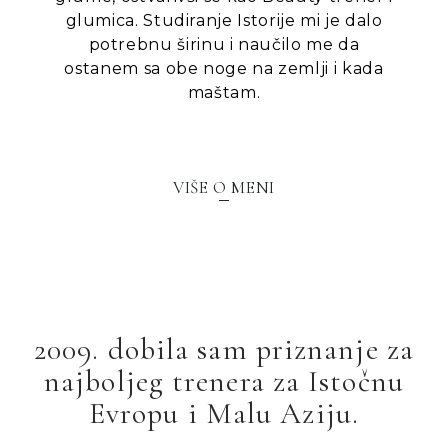
glumica. Studiranje Istorije mi je dalo
potrebnu širinu i naučilo me da
ostanem sa obe noge na zemlji i kada
maštam.
VIŠE O MENI
2009. dobila sam priznanje za
najboljeg trenera za Istočnu
Evropu i Malu Aziju.