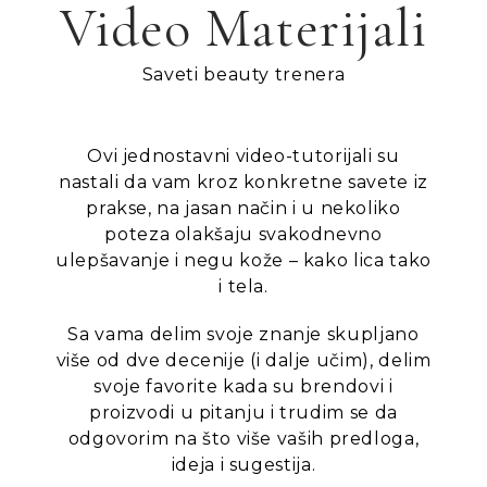
Video Materijali
Saveti beauty trenera
Ovi jednostavni video-tutorijali su
nastali da vam kroz konkretne savete iz
prakse, na jasan način i u nekoliko
poteza olakšaju svakodnevno
ulepšavanje i negu kože – kako lica tako
i tela.
Sa vama delim svoje znanje skupljano
više od dve decenije (i dalje učim), delim
svoje favorite kada su brendovi i
proizvodi u pitanju i trudim se da
odgovorim na što više vaših predloga,
ideja i sugestija.