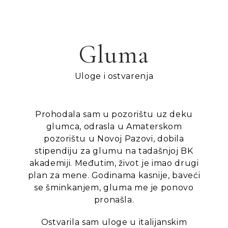
Gluma
Uloge i ostvarenja
Prohodala sam u pozorištu uz deku
glumca, odrasla
u Amaterskom
pozorištu u Novoj Pazovi, dobila
stipendiju za glumu na tadašnjoj BK
akademiji. Međutim, život je imao drugi
plan za mene.
Godinama kasnije, baveći
se šminkanjem, gluma me je ponovo
pronašla.
Ostvarila sam uloge u italijanskim