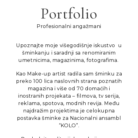
Portfolio
Profesionalni angažmani
Upoznajte moje višegodišnje iskustvo u
šminkanju i saradnji sa renomiranim
umetnicima, magazinima, fotografima.
Kao Make-up artist radila sam šminku za
preko 100 lica naslovnih strana poznatih
magazina i više od 70 domaćih i
inostranih projekata – filmova, tv serija,
reklama, spotova, modnih revija. Među
najdražim projektima je celokupna
postavka šminke za Nacionalni ansambl
“KOLO”.