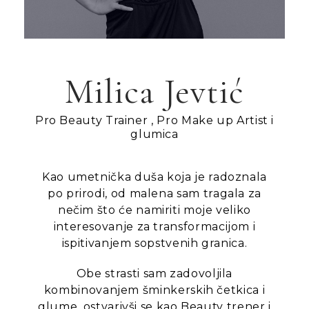
Milica Jevtić
Pro Beauty Trainer , Pro Make up Artist i
glumica
Kao umetnička duša koja je radoznala
po prirodi, od malena sam tragala za
nečim što će namiriti moje veliko
interesovanje za transformacijom i
ispitivanjem sopstvenih granica.
Obe strasti sam zadovoljila
kombinovanjem šminkerskih četkica i
glume, ostvarivši se kao Beauty trener i