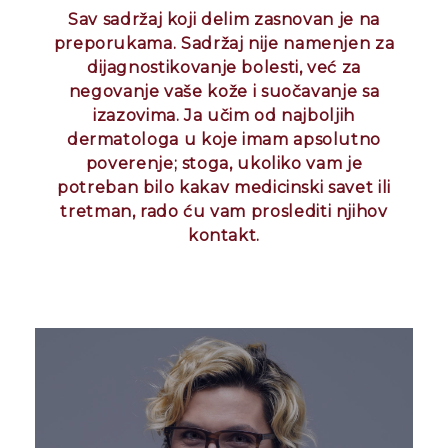
Sav sadržaj koji delim zasnovan je na
preporukama. Sadržaj nije namenjen za
dijagnostikovanje bolesti, već za
negovanje vaše kože i suočavanje sa
izazovima.
Ja učim od najboljih
dermatologa u koje imam apsolutno
poverenje; stoga, ukoliko vam je
potreban bilo kakav medicinski savet ili
tretman, rado ću vam proslediti njihov
kontakt.