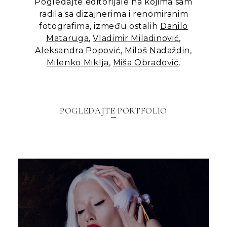
Pogledajte editorijale na kojima sam
radila sa dizajnerima i renomiranim
fotografima, između ostalih
Danilo
Mataruga
,
Vladimir Miladinović
,
Aleksandra Popović
,
Miloš Nadaždin
,
Milenko Miklja
,
Miša Obradović
.
POGLEDAJTE PORTFOLIO