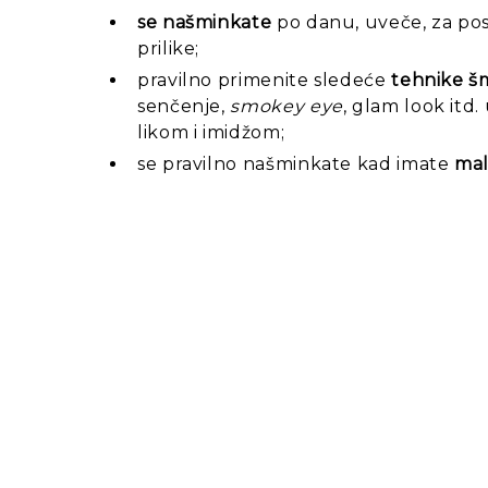
se našminkate
po danu, uveče, za po
prilike;
pravilno primenite sledeće
tehnike š
senčenje,
smokey eye
, glam look itd.
likom i imidžom;
se pravilno našminkate kad imate
mal