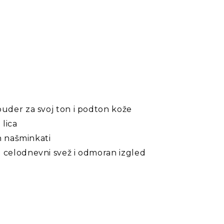
puder za svoj ton i podton kože
 lica
ih našminkati
 celodnevni svež i odmoran izgled