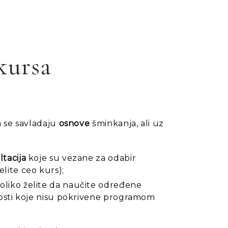
kursa
 se savladaju
osnove
šminkanja, ali uz
ltacija
koje su
vezane za odabir
elite ceo kurs);
liko želite da naučite određene
čnosti koje nisu pokrivene programom