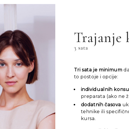
Trajanje 
3 sata
Tri sata je minimum
da
to postoje i opcije:
individualnih konsu
preparata (ako ne ž
dodatnih časova
uko
tehnike ili specifi
kursa.