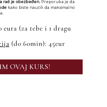
za rad je obezbeđen.
Preporuka je da
vode
kako biste naučili da maksimalno
e.
 eura (za tebe i 1 dragu
ija
(do 60min): 45eur
IM OVAJ KURS!