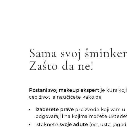
Sama svoj šminker
Zašto da ne!
Postani svoj makeup ekspert
je kurs koj
ceo život, a naučićete kako da:
izaberete prave
proizvode koji vam u
odgovaraji i na kojima možete
uštedet
istaknete
svoje adute
(oči, usta, jagod