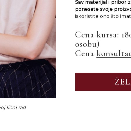
Sav materijal
i pribor 
ponesete svoje proiz
iskoristite ono što imat
Cena kursa: 180
osobu)
Cena
konsultac
ŽEL
j lični rad