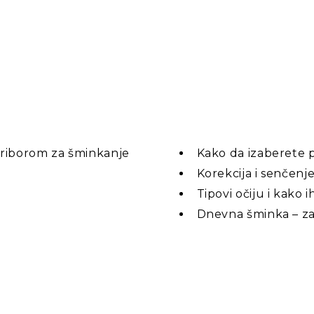
priborom za šminkanje
Kako da izaberete 
Korekcija i senčenje
Tipovi očiju i kako 
Dnevna šminka – za