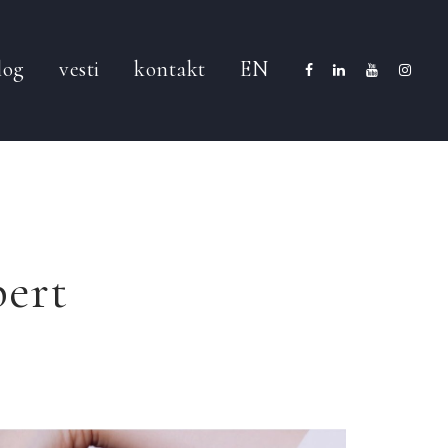
log
vesti
kontakt
EN
pert