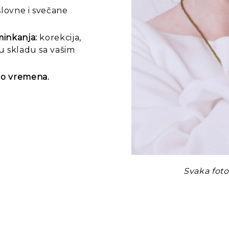
slovne i svečane
minkanja:
korekcija,
 u skladu sa vašim
o vremena.
Svaka foto