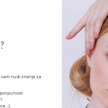
?
i vam nudi znanje za
 potpunosti
i;
ice…);