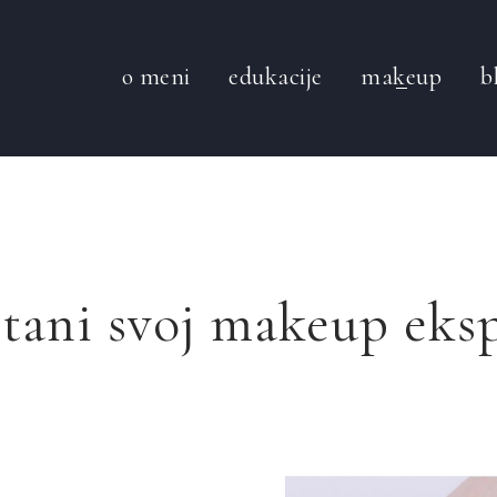
o meni
edukacije
makeup
b
tani svoj makeup eks