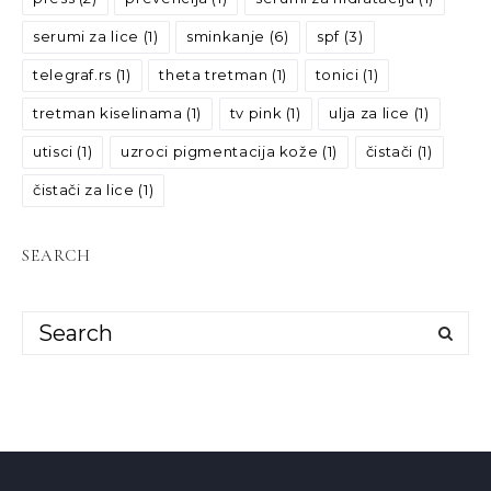
serumi za lice
(1)
sminkanje
(6)
spf
(3)
telegraf.rs
(1)
theta tretman
(1)
tonici
(1)
tretman kiselinama
(1)
tv pink
(1)
ulja za lice
(1)
utisci
(1)
uzroci pigmentacija kože
(1)
čistači
(1)
čistači za lice
(1)
SEARCH