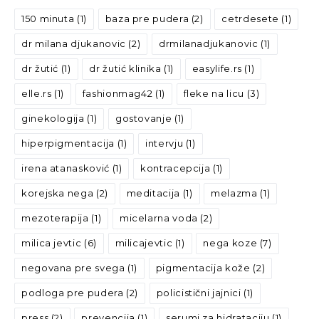
150 minuta
(1)
baza pre pudera
(2)
cetrdesete
(1)
dr milana djukanovic
(2)
drmilanadjukanovic
(1)
dr žutić
(1)
dr žutić klinika
(1)
easylife.rs
(1)
elle.rs
(1)
fashionmag42
(1)
fleke na licu
(3)
ginekologija
(1)
gostovanje
(1)
hiperpigmentacija
(1)
intervju
(1)
irena atanasković
(1)
kontracepcija
(1)
korejska nega
(2)
meditacija
(1)
melazma
(1)
mezoterapija
(1)
micelarna voda
(2)
milica jevtic
(6)
milicajevtic
(1)
nega koze
(7)
negovana pre svega
(1)
pigmentacija kože
(2)
podloga pre pudera
(2)
policistični jajnici
(1)
press
(2)
prevencija
(1)
serumi za hidrataciju
(1)