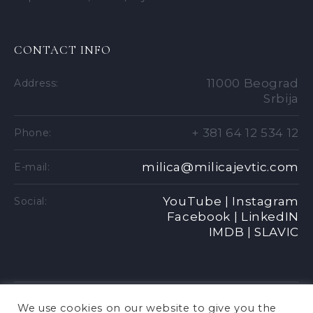
CONTACT INFO
11000 Beograd
Address:
Srbija
+ 381 64 12 534 12
Phone:
milica@milicajevtic.com
E-mail:
YouTube |
Instagram
Social:
Facebook |
LinkedIN
IMDB |
SLAVIC
We use cookies on our website to give you the