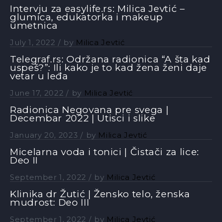
Intervju za easylife.rs: Milica Jevtić –
glumica, edukatorka i makeup
umetnica
July 1, 2022
by
Milica Jevtić
Telegraf.rs: Održana radionica “A šta kad
uspeš?”: Ili kako je to kad žena ženi daje
vetar u leđa
June 17, 2022
by
Milica Jevtić
Radionica Negovana pre svega |
Decembar 2022 | Utisci i slike
January 20, 2023
by
Milica Jevtić
Micelarna voda i tonici | Čistači za lice:
Deo II
September 1, 2022
by
Milica Jevtić
Klinika dr Žutić | Žensko telo, ženska
mudrost: Deo III
September 1, 2022
by
Milica Jevtić