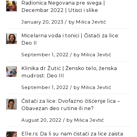
Radionica Negovana pre svega |
Decembar 2022 | Utisci i slike
January 20, 2023
by
Milica Jevtić
Micelarna voda i tonici | Čistači za lice:
Deo II
September 1, 2022
by
Milica Jevtić
Klinika dr Žutić | Žensko telo, ženska
mudrost: Deo III
September 1, 2022
by
Milica Jevtić
Čistači za lice: Dvofazno čišćenje lica –
Оbavezan deo rutine ili ne?
August 20, 2022
by
Milica Jevtić
Elle.rs: Da li su nam čistači za lice zaista