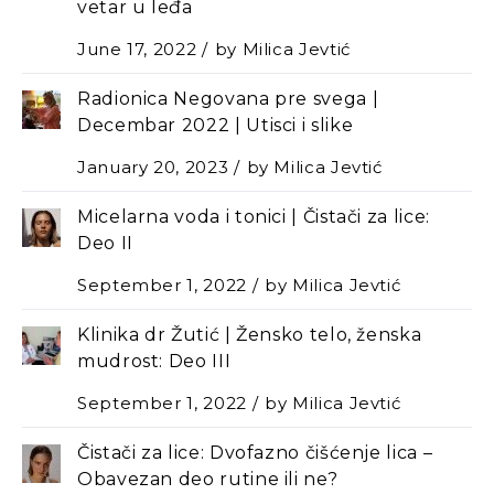
vetar u leđa
June 17, 2022
by
Milica Jevtić
Radionica Negovana pre svega |
Decembar 2022 | Utisci i slike
January 20, 2023
by
Milica Jevtić
Micelarna voda i tonici | Čistači za lice:
Deo II
September 1, 2022
by
Milica Jevtić
Klinika dr Žutić | Žensko telo, ženska
mudrost: Deo III
September 1, 2022
by
Milica Jevtić
Čistači za lice: Dvofazno čišćenje lica –
Оbavezan deo rutine ili ne?