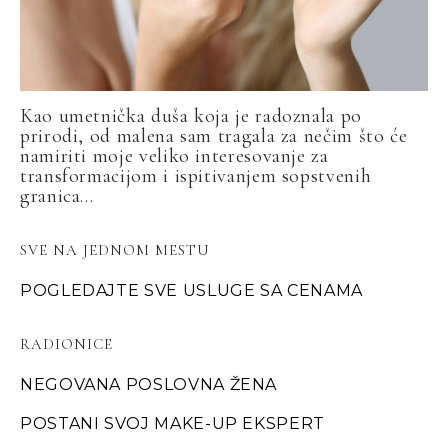
Kao umetnička duša koja je radoznala po
prirodi, od malena sam tragala za nečim što će
namiriti moje veliko interesovanje za
transformacijom i ispitivanjem sopstvenih
granica...
SVE NA JEDNOM MESTU
POGLEDAJTE SVE USLUGE SA CENAMA
RADIONICE
NEGOVANA POSLOVNA ŽENA
POSTANI SVOJ MAKE-UP EKSPERT