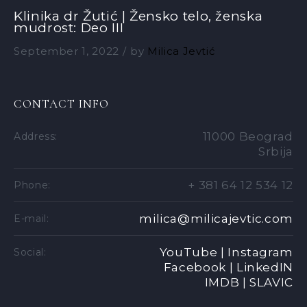
Klinika dr Žutić | Žensko telo, ženska
mudrost: Deo III
September 1, 2022
by
Milica Jevtić
CONTACT INFO
11000 Beograd
Address:
Srbija
+ 381 64 12 534 12
Phone:
milica@milicajevtic.com
E-mail:
YouTube |
Instagram
Social:
Facebook |
LinkedIN
IMDB |
SLAVIC