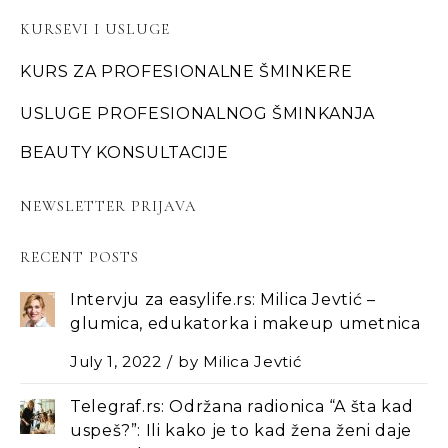
KURSEVI I USLUGE
KURS ZA PROFESIONALNE ŠMINKERE
USLUGE PROFESIONALNOG ŠMINKANJA
BEAUTY KONSULTACIJE
NEWSLETTER PRIJAVA
RECENT POSTS
Intervju za easylife.rs: Milica Jevtić –
glumica, edukatorka i makeup umetnica
July 1, 2022
by
Milica Jevtić
Telegraf.rs: Održana radionica “A šta kad
uspeš?”: Ili kako je to kad žena ženi daje