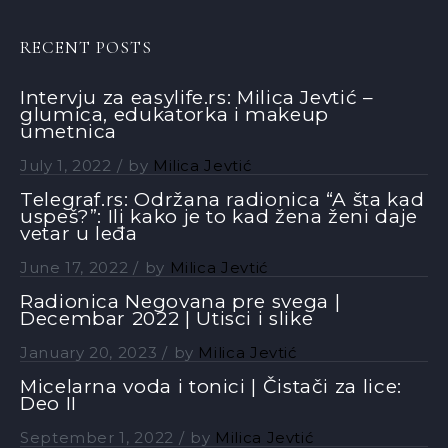
RECENT POSTS
Intervju za easylife.rs: Milica Jevtić –
glumica, edukatorka i makeup
umetnica
July 1, 2022
by
Milica Jevtić
Telegraf.rs: Održana radionica “A šta kad
uspeš?”: Ili kako je to kad žena ženi daje
vetar u leđa
June 17, 2022
by
Milica Jevtić
Radionica Negovana pre svega |
Decembar 2022 | Utisci i slike
January 20, 2023
by
Milica Jevtić
Micelarna voda i tonici | Čistači za lice:
Deo II
September 1, 2022
by
Milica Jevtić