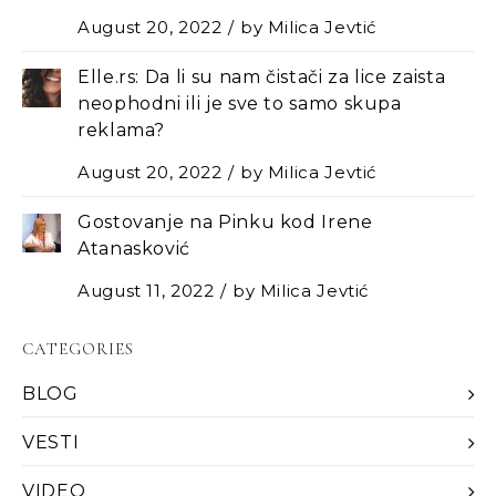
August 20, 2022
by
Milica Jevtić
Elle.rs: Da li su nam čistači za lice zaista
neophodni ili je sve to samo skupa
reklama?
August 20, 2022
by
Milica Jevtić
Gostovanje na Pinku kod Irene
Atanasković
August 11, 2022
by
Milica Jevtić
CATEGORIES
BLOG
VESTI
VIDEO