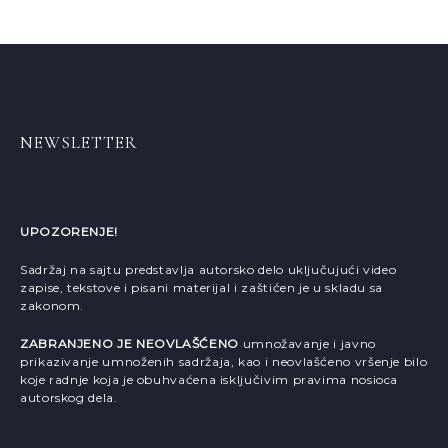
NEWSLETTER
UPOZORENJE!
Sadržaj na sajtu predstavlja autorsko delo uključujući video
zapise, tekstove i pisani materijal i zaštićen je u skladu sa
zakonom.
ZABRANJENO JE NEOVLAŠĆENO
umnožavanje i javno
prikazivanje umnoženih sadržaja, kao i neovlašćeno vršenje bilo
koje radnje koja je obuhvaćena isključivim pravima nosioca
autorskog dela.