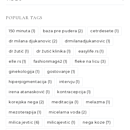
POPULAR TAGS
150 minuta
(1)
baza pre pudera
(2)
cetrdesete
(1)
dr milana djukanovic
(2)
drmilanadjukanovic
(1)
dr žutić
(1)
dr žutić klinika
(1)
easylife.rs
(1)
elle.rs
(1)
fashionmag42
(1)
fleke na licu
(3)
ginekologija
(1)
gostovanje
(1)
hiperpigmentacija
(1)
intervju
(1)
irena atanasković
(1)
kontracepcija
(1)
korejska nega
(2)
meditacija
(1)
melazma
(1)
mezoterapija
(1)
micelarna voda
(2)
milica jevtic
(6)
milicajevtic
(1)
nega koze
(7)