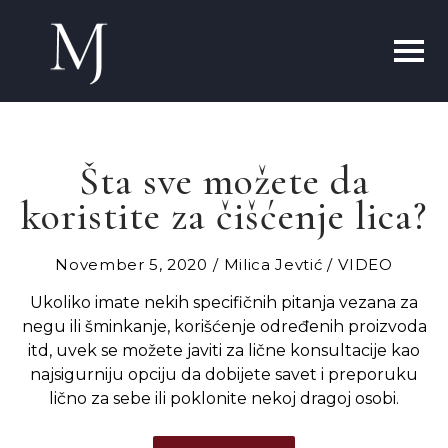
Šta sve možete da
koristite za čišćenje lica?
November 5, 2020
Milica Jevtić
VIDEO
Ukoliko imate nekih specifičnih pitanja vezana za
negu ili šminkanje, korišćenje određenih proizvoda
itd, uvek se možete javiti za lične konsultacije kao
najsigurniju opciju da dobijete savet i preporuku
lično za sebe ili poklonite nekoj dragoj osobi.