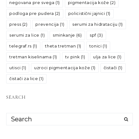
negovana pre svega
(1)
pigmentacija kože
(2)
podloga pre pudera
(2)
policistični jajnici
(1)
press
(2)
prevencija
(1)
serumi za hidrataciju
(1)
serumi za lice
(1)
sminkanje
(6)
spf
(3)
telegraf.rs
(1)
theta tretman
(1)
tonici
(1)
tretman kiselinama
(1)
tv pink
(1)
ulja za lice
(1)
utisci
(1)
uzroci pigmentacija kože
(1)
čistači
(1)
čistači za lice
(1)
SEARCH