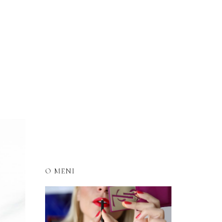
log
vesti
kontakt
EN
O MENI