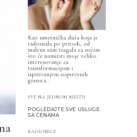
Kao umetnička duša koja je
radoznala po prirodi, od
malena sam tragala za nečim
što će namiriti moje veliko
interesovanje za
transformacijom i
ispitivanjem sopstvenih
granica...
SVE NA JEDNOM MESTU
POGLEDAJTE SVE USLUGE
SA CENAMA
 na
RADIONICE