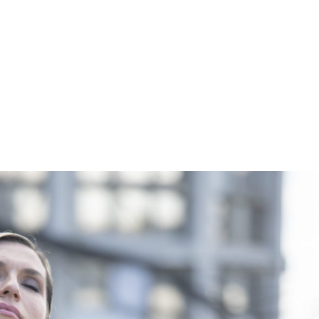
o meni
edukacije
makeup
b