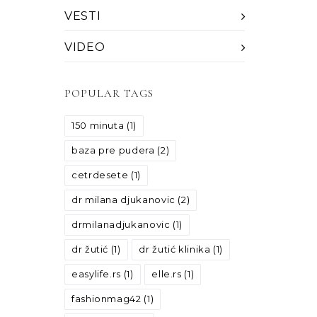
VESTI
VIDEO
POPULAR TAGS
150 minuta
(1)
baza pre pudera
(2)
cetrdesete
(1)
dr milana djukanovic
(2)
drmilanadjukanovic
(1)
dr žutić
(1)
dr žutić klinika
(1)
easylife.rs
(1)
elle.rs
(1)
fashionmag42
(1)