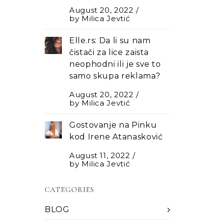
August 20, 2022
by
Milica Jevtić
Elle.rs: Da li su nam
čistači za lice zaista
neophodni ili je sve to
samo skupa reklama?
August 20, 2022
by
Milica Jevtić
Gostovanje na Pinku
kod Irene Atanasković
August 11, 2022
by
Milica Jevtić
CATEGORIES
BLOG