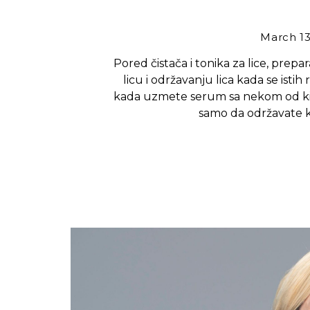
March 13
Pored čistača i tonika za lice, prepa
licu i održavanju lica kada se isti
kada uzmete serum sa nekom od kisel
samo da održavate 