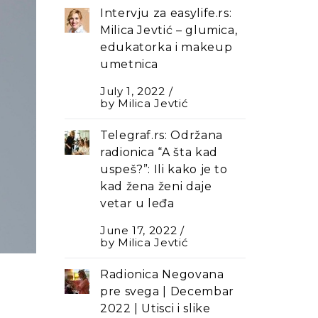
Intervju za easylife.rs:
Milica Jevtić – glumica,
edukatorka i makeup
umetnica
July 1, 2022
by
Milica Jevtić
Telegraf.rs: Održana
radionica “A šta kad
uspeš?”: Ili kako je to
kad žena ženi daje
vetar u leđa
June 17, 2022
by
Milica Jevtić
Radionica Negovana
pre svega | Decembar
2022 | Utisci i slike