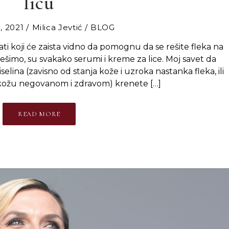
licu
, 2021
Milica Jevtić
BLOG
rati koji će zaista vidno da pomognu da se rešite fleka na
h rešimo, su svakako serumi i kreme za lice. Moj savet da
ina (zavisno od stanja kože i uzroka nastanka fleka, ili
kožu negovanom i zdravom) krenete […]
READ MORE