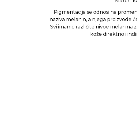
March 10
Pigmentacija se odnosi na promenu
naziva melanin, a njega proizvode ćel
Svi imamo različite nivoe melanina 
kože direktno i ind