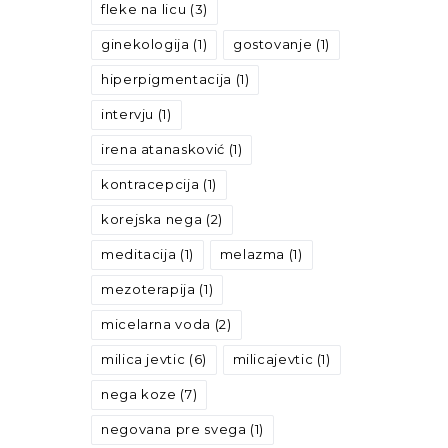
fleke na licu
(3)
ginekologija
(1)
gostovanje
(1)
hiperpigmentacija
(1)
intervju
(1)
irena atanasković
(1)
kontracepcija
(1)
korejska nega
(2)
meditacija
(1)
melazma
(1)
mezoterapija
(1)
micelarna voda
(2)
milica jevtic
(6)
milicajevtic
(1)
nega koze
(7)
negovana pre svega
(1)