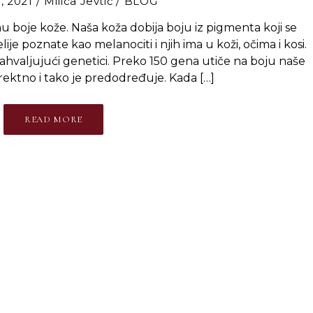
, 2021
Milica Jevtić
BLOG
 boje kože. Naša koža dobija boju iz pigmenta koji se
ije poznate kao melanociti i njih ima u koži, očima i kosi.
zahvaljujući genetici. Preko 150 gena utiče na boju naše
irektno i tako je predodređuje. Kada […]
READ MORE