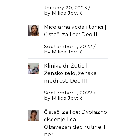
January 20, 2023
by
Milica Jevtić
Micelarna voda i tonici |
Čistači za lice: Deo II
September 1, 2022
by
Milica Jevtić
Klinika dr Žutić |
Žensko telo, ženska
mudrost: Deo III
September 1, 2022
by
Milica Jevtić
Čistači za lice: Dvofazno
čišćenje lica –
Оbavezan deo rutine ili
ne?