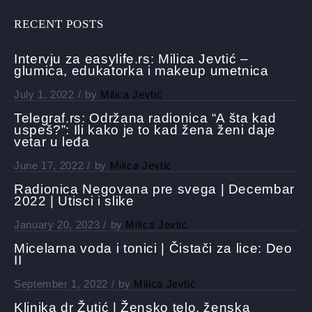
RECENT POSTS
Intervju za easylife.rs: Milica Jevtić –
glumica, edukatorka i makeup umetnica
July 1, 2022
by
Milica Jevtić
Telegraf.rs: Održana radionica “A šta kad
uspeš?”: Ili kako je to kad žena ženi daje
vetar u leđa
June 17, 2022
by
Milica Jevtić
Radionica Negovana pre svega | Decembar
2022 | Utisci i slike
January 20, 2023
by
Milica Jevtić
Micelarna voda i tonici | Čistači za lice: Deo
II
September 1, 2022
by
Milica Jevtić
Klinika dr Žutić | Žensko telo, ženska