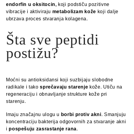
endorfin u oksitocin,
koji podstiču pozitivne
vibracije i aktiviraju
metabolizam kože
koji dalje
ubrzava proces stvaranja kolagena.
Šta sve peptidi
postižu?
Moćni su antioksidansi koji suzbijaju slobodne
radikale i tako
sprečavaju starenje
kože. Utiču na
regeneraciju i obnavljanje strukture kože pri
starenju.
Imaju značajnu ulogu u
borbi protiv akni
. Smanjuju
koncentraciju bakterija odgovornih za stvaranje akni
i
pospešuju zasrastanje rana
.