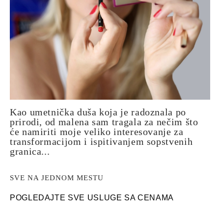
Kao umetnička duša koja je radoznala po
prirodi, od malena sam tragala za nečim što
će namiriti moje veliko interesovanje za
transformacijom i ispitivanjem sopstvenih
granica...
SVE NA JEDNOM MESTU
POGLEDAJTE SVE USLUGE SA CENAMA