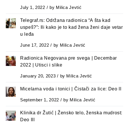
July 1, 2022
by
Milica Jevtić
Telegraf.rs: Održana radionica “A šta kad
uspeš?”: Ili kako je to kad žena ženi daje vetar
u leđa
June 17, 2022
by
Milica Jevtić
Radionica Negovana pre svega | Decembar
2022 | Utisci i slike
January 20, 2023
by
Milica Jevtić
Micelarna voda i tonici | Čistači za lice: Deo II
September 1, 2022
by
Milica Jevtić
Klinika dr Žutić | Žensko telo, ženska mudrost:
Deo III