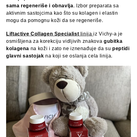
sama regeneriše i obnavlja
. Izbor preparata sa
aktivnim sastojcima kao što su kolagen i elastin
mogu da pomognu koži da se regeneriše.
Liftactive Collagen Specialist
linija
iz Vichy-a je
osmišljena za korekciju vidljivih znakova
gubitka
kolagena
na koži i zato ne iznenađuje da su
peptidi
glavni sastojak
na koji se oslanja cela linija.