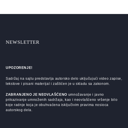
NEWSLETTER
UPOZORENJE!
Sadržaj na sajtu predstavlja autorsko delo uključujući video zapise,
tekstove i pisani materijal i zaštićen je u skladu sa zakonom.
ZABRANJENO JE NEOVLAŠĆENO
umnožavanje i javno
prikazivanje umnoženih sadržaja, kao i neovlašćeno vršenje bilo
koje radnje koja je obuhvaćena isključivim pravima nosioca
autorskog dela.