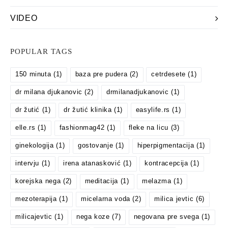
VIDEO
POPULAR TAGS
150 minuta
(1)
baza pre pudera
(2)
cetrdesete
(1)
dr milana djukanovic
(2)
drmilanadjukanovic
(1)
dr žutić
(1)
dr žutić klinika
(1)
easylife.rs
(1)
elle.rs
(1)
fashionmag42
(1)
fleke na licu
(3)
ginekologija
(1)
gostovanje
(1)
hiperpigmentacija
(1)
intervju
(1)
irena atanasković
(1)
kontracepcija
(1)
korejska nega
(2)
meditacija
(1)
melazma
(1)
mezoterapija
(1)
micelarna voda
(2)
milica jevtic
(6)
milicajevtic
(1)
nega koze
(7)
negovana pre svega
(1)