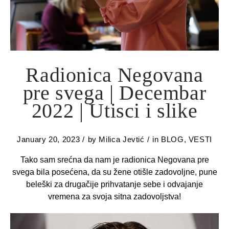
Radionica Negovana
pre svega | Decembar
2022 | Utisci i slike
January 20, 2023
by
Milica Jevtić
in
BLOG
,
VESTI
Tako sam srećna da nam je radionica Negovana pre
svega bila posećena, da su žene otišle zadovoljne, pune
beleški za drugačije prihvatanje sebe i odvajanje
vremena za svoja sitna zadovoljstva!