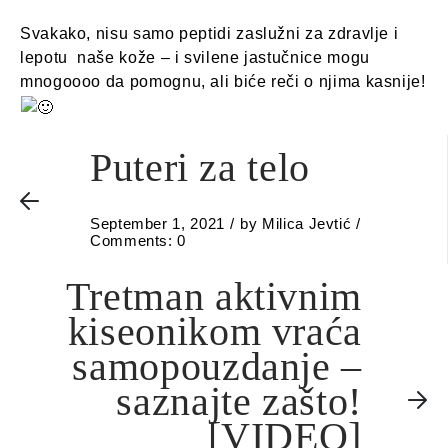
Svakako, nisu samo peptidi zaslužni za zdravlje i
lepotu naše kože – i svilene jastučnice mogu
mnogoooo da pomognu, ali biće reči o njima kasnije!
Puteri za telo
September 1, 2021
by
Milica Jevtić
Comments: 0
Tretman aktivnim
kiseonikom vraća
samopouzdanje –
saznajte zašto!
[VIDEO]