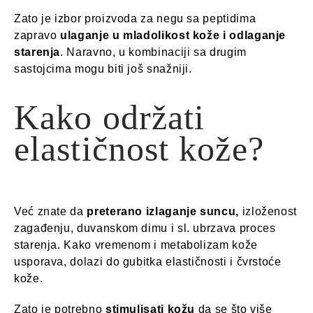
Zato je izbor proizvoda za negu sa peptidima
zapravo
ulaganje u mladolikost kože i odlaganje
starenja
. Naravno, u kombinaciji sa drugim
sastojcima mogu biti još snažniji.
Kako održati
elastičnost kože?
Već znate da
preterano izlaganje suncu,
izloženost
zagađenju, duvanskom dimu i sl. ubrzava proces
starenja. Kako vremenom i metabolizam kože
usporava, dolazi do gubitka elastičnosti i čvrstoće
kože.
Zato je potrebno
stimulisati kožu
da se što više