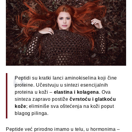
Peptidi su kratki lanci aminokiselina koji čine
proteine. Učestvuju u sintezi esencijalnih
proteina u koži –
elastina i kolagena
. Ova
sinteza zapravo postiže
čvrstoću i glatkoću
kože
; eliminiše sva oštećenja na koži poput
blagog pilinga.
Peptide već prirodno imamo u telu, u hormonima –