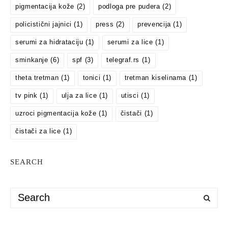
pigmentacija kože
(2)
podloga pre pudera
(2)
policistični jajnici
(1)
press
(2)
prevencija
(1)
serumi za hidrataciju
(1)
serumi za lice
(1)
sminkanje
(6)
spf
(3)
telegraf.rs
(1)
theta tretman
(1)
tonici
(1)
tretman kiselinama
(1)
tv pink
(1)
ulja za lice
(1)
utisci
(1)
uzroci pigmentacija kože
(1)
čistači
(1)
čistači za lice
(1)
SEARCH