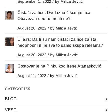
September 1, 2022
by
Milica Jevtić
Čistači za lice: Dvofazno čišćenje lica –
Оbavezan deo rutine ili ne?
August 20, 2022
by
Milica Jevtić
Elle.rs: Da li su nam čistači za lice zaista
neophodni ili je sve to samo skupa reklama?
August 20, 2022
by
Milica Jevtić
Gostovanje na Pinku kod Irene Atanasković
August 11, 2022
by
Milica Jevtić
CATEGORIES
BLOG
VESTI