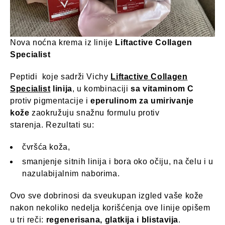
Nova noćna krema iz linije
Liftactive Collagen
Specialist
Peptidi koje sadrži Vichy
Liftactive Collagen
Specialist
linija
, u kombinaciji
sa vitaminom C
protiv pigmentacije i
eperulinom za umirivanje
kože
zaokružuju snažnu formulu protiv
starenja. Rezultati su:
čvršća koža,
smanjenje sitnih linija i bora oko očiju, na čelu i u
nazulabijalnim naborima.
Ovo sve dobrinosi da sveukupan izgled vaše kože
nakon nekoliko nedelja korišćenja ove linije opišem
u tri reči:
regenerisana, glatkija i blistavija
.