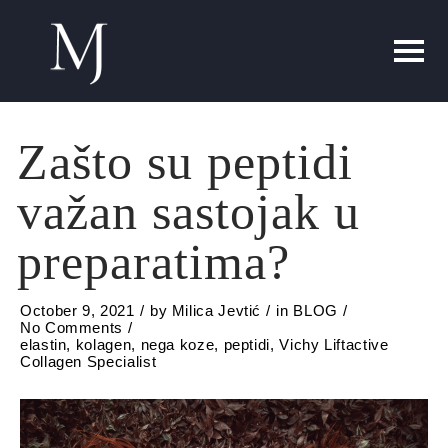
Zašto su peptidi
važan sastojak u
preparatima?
October 9, 2021
by
Milica Jevtić
in
BLOG
No Comments
elastin
,
kolagen
,
nega koze
,
peptidi
,
Vichy Liftactive
Collagen Specialist