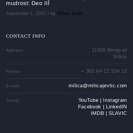
mudrost: Deo III
September 1, 2022
by
Milica Jevtić
CONTACT INFO
11000 Beograd
Address:
Srbija
+ 381 64 12 534 12
Phone:
milica@milicajevtic.com
E-mail:
YouTube |
Instagram
Social:
Facebook |
LinkedIN
IMDB |
SLAVIC