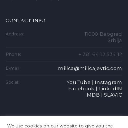
CONTACT INFO
11000 Beograd
Address:
Srbija
+ 381 64 12 534 12
Phone:
milica@milicajevtic.com
E-mail:
YouTube |
Instagram
Social:
Facebook |
LinkedIN
IMDB |
SLAVIC
We use cookies on our website to give you the