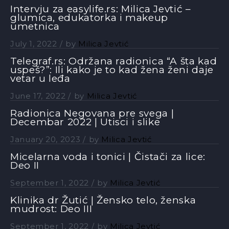
Intervju za easylife.rs: Milica Jevtić –
glumica, edukatorka i makeup
umetnica
July 1, 2022
by
Milica Jevtić
Telegraf.rs: Održana radionica “A šta kad
uspeš?”: Ili kako je to kad žena ženi daje
vetar u leđa
June 17, 2022
by
Milica Jevtić
Radionica Negovana pre svega |
Decembar 2022 | Utisci i slike
January 20, 2023
by
Milica Jevtić
Micelarna voda i tonici | Čistači za lice:
Deo II
September 1, 2022
by
Milica Jevtić
Klinika dr Žutić | Žensko telo, ženska
mudrost: Deo III
September 1, 2022
by
Milica Jevtić