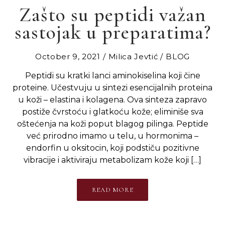
Zašto su peptidi važan
sastojak u preparatima?
October 9, 2021
Milica Jevtić
BLOG
Peptidi su kratki lanci aminokiselina koji čine
proteine. Učestvuju u sintezi esencijalnih proteina
u koži – elastina i kolagena. Ova sinteza zapravo
postiže čvrstoću i glatkoću kože; eliminiše sva
oštećenja na koži poput blagog pilinga. Peptide
već prirodno imamo u telu, u hormonima –
endorfin u oksitocin, koji podstiču pozitivne
vibracije i aktiviraju metabolizam kože koji […]
READ MORE