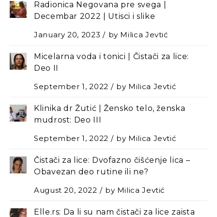
Radionica Negovana pre svega |
Decembar 2022 | Utisci i slike
January 20, 2023
by
Milica Jevtić
Micelarna voda i tonici | Čistači za lice:
Deo II
September 1, 2022
by
Milica Jevtić
Klinika dr Žutić | Žensko telo, ženska
mudrost: Deo III
September 1, 2022
by
Milica Jevtić
Čistači za lice: Dvofazno čišćenje lica –
Оbavezan deo rutine ili ne?
August 20, 2022
by
Milica Jevtić
Elle.rs: Da li su nam čistači za lice zaista