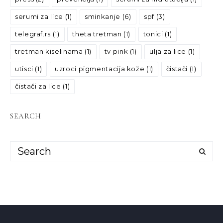
serumi za lice
(1)
sminkanje
(6)
spf
(3)
telegraf.rs
(1)
theta tretman
(1)
tonici
(1)
tretman kiselinama
(1)
tv pink
(1)
ulja za lice
(1)
utisci
(1)
uzroci pigmentacija kože
(1)
čistači
(1)
čistači za lice
(1)
SEARCH