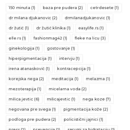
150 minuta
(1)
baza pre pudera
(2)
cetrdesete
(1)
dr milana djukanovic
(2)
drmilanadjukanovic
(1)
dr žutić
(1)
dr žutić klinika
(1)
easylife.rs
(1)
elle.rs
(1)
fashionmag42
(1)
fleke na licu
(3)
ginekologija
(1)
gostovanje
(1)
hiperpigmentacija
(1)
intervju
(1)
irena atanasković
(1)
kontracepcija
(1)
korejska nega
(2)
meditacija
(1)
melazma
(1)
mezoterapija
(1)
micelarna voda
(2)
milica jevtic
(6)
milicajevtic
(1)
nega koze
(7)
negovana pre svega
(1)
pigmentacija kože
(2)
podloga pre pudera
(2)
policistični jajnici
(1)
press
(2)
prevencija
(1)
serumi za hidrataciju
(1)