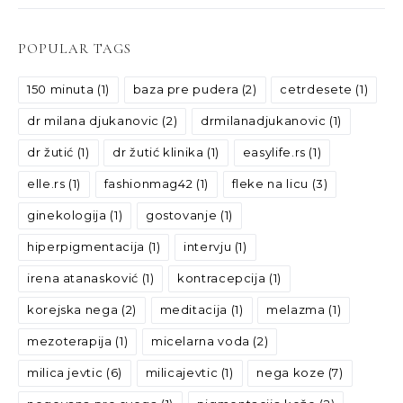
POPULAR TAGS
150 minuta
(1)
baza pre pudera
(2)
cetrdesete
(1)
dr milana djukanovic
(2)
drmilanadjukanovic
(1)
dr žutić
(1)
dr žutić klinika
(1)
easylife.rs
(1)
elle.rs
(1)
fashionmag42
(1)
fleke na licu
(3)
ginekologija
(1)
gostovanje
(1)
hiperpigmentacija
(1)
intervju
(1)
irena atanasković
(1)
kontracepcija
(1)
korejska nega
(2)
meditacija
(1)
melazma
(1)
mezoterapija
(1)
micelarna voda
(2)
milica jevtic
(6)
milicajevtic
(1)
nega koze
(7)