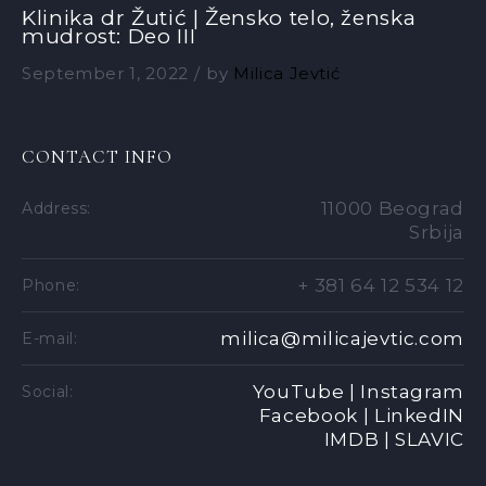
Klinika dr Žutić | Žensko telo, ženska
mudrost: Deo III
September 1, 2022
by
Milica Jevtić
CONTACT INFO
11000 Beograd
Address:
Srbija
+ 381 64 12 534 12
Phone:
milica@milicajevtic.com
E-mail:
YouTube |
Instagram
Social:
Facebook |
LinkedIN
IMDB |
SLAVIC