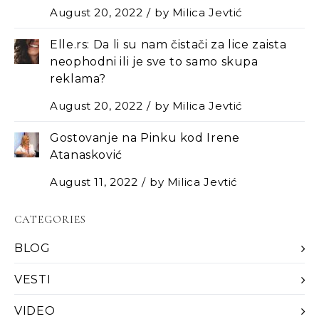
August 20, 2022
by
Milica Jevtić
Elle.rs: Da li su nam čistači za lice zaista
neophodni ili je sve to samo skupa
reklama?
August 20, 2022
by
Milica Jevtić
Gostovanje na Pinku kod Irene
Atanasković
August 11, 2022
by
Milica Jevtić
CATEGORIES
BLOG
VESTI
VIDEO