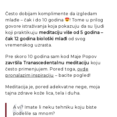
Često dobijam komplimente da izgledam
mlađe – čak i do 10 godina
! Tome u prilog
govore istraživanja koja pokazuju da su ljudi
koji praktikuju
meditaciju više od 5 godina –
čak 12 godina biološki mlađi
od svog
vremenskog uzrasta.
Pre skoro 10 godina sam kod Maje Popov
završila Tranascedentalnu meditaciju
koju
često primenjujem. Pored toga,
ovde
pronalazim inspiraciju
– bacite pogled!
Meditacija je, pored adekvatne nege, moja
tajna zdrave kože lica, tela i duha.
A vi? Imate li neku tehniku koju biste
podelile sa mnom?