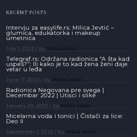
RECENT POSTS
Intervju za easylife.rs: Milica Jevtić –
glumica, edukatorka i makeup
umetnica
July 1, 2022
by
Milica Jevtić
Telegraf.rs: Održana radionica “A šta kad
uspeš?”: Ili kako je to kad žena ženi daje
vetar u leđa
June 17, 2022
by
Milica Jevtić
Radionica Negovana pre svega |
Decembar 2022 | Utisci i slike
January 20, 2023
by
Milica Jevtić
Micelarna voda i tonici | Čistači za lice:
Deo II
September 1, 2022
by
Milica Jevtić