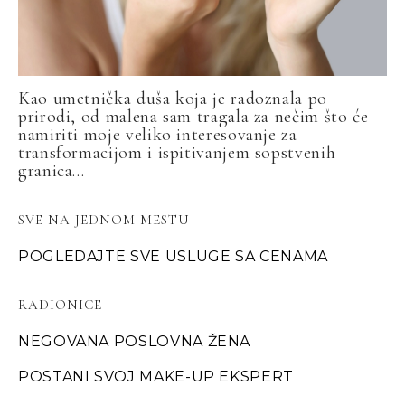
Kao umetnička duša koja je radoznala po
prirodi, od malena sam tragala za nečim što će
namiriti moje veliko interesovanje za
transformacijom i ispitivanjem sopstvenih
granica...
SVE NA JEDNOM MESTU
POGLEDAJTE SVE USLUGE SA CENAMA
RADIONICE
NEGOVANA POSLOVNA ŽENA
POSTANI SVOJ MAKE-UP EKSPERT