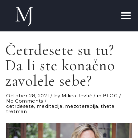
Četrdesete su tu?
Da li ste konačno
zavolele sebe?
October 28, 2021
by
Milica Jevtić
in
BLOG
No Comments
cetrdesete
,
meditacija
,
mezoterapija
,
theta
tretman