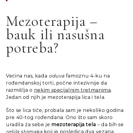
Mezoterapija –
bauk ili nasušna
potreba?
Većina nas, kada
oduva
famoznu 4-ku na
rođendanskoj torti, počne intezivnije da
razmišlja o
nekim specijalnim tretmanima
.
Jedan od njih je mezoterapija lica i tela.
Što se lica tiče, probala sam je nekoliko godina
pre 40-tog rođendana. Ono što sam skoro
uradila za sebe je
mezoterapija tela
– da bih se
rešila stomaka
koji je posledica dva vezana