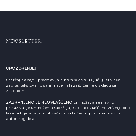
NEWSLETTER
UPOZORENJE!
Sadržaj na sajtu predstavlja autorsko delo uključujući video
zapise, tekstove i pisani materijal i zaštićen je u skladu sa
zakonom.
ZABRANJENO JE NEOVLAŠĆENO
umnožavanje i javno
prikazivanje umnoženih sadržaja, kao i neovlašćeno vršenje bilo
koje radnje koja je obuhvaćena isključivim pravima nosioca
autorskog dela.