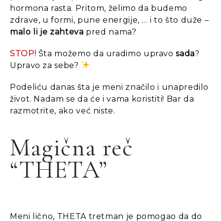
hormona rasta. Pritom, želimo da budemo
zdrave, u formi, pune energije, … i to što duže –
malo li je zahteva
pred nama?
STOP!
Šta možemo da uradimo upravo
sada
?
Upravo za sebe?
Podeliću danas
šta je meni značilo i unapredilo
život. Nadam se da će i vama koristiti! Bar da
razmotrite, ako već niste.
Magična reč
“THETA”
Meni lično, THETA tretman je pomogao da do