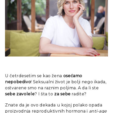
U četrdesetim se kao žena
osećamo
nepobedivo
! Seksualni život je bolji nego ikada,
ostvarene smo na raznim poljima. A da li ste
sebe zavolele
? I šta to
za sebe
radite?
Znate da je ovo dekada u kojoj polako opada
proizvodnja reproduktivnih hormona i
anti-age