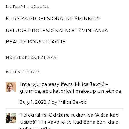
KURSEVI I USLUGE
KURS ZA PROFESIONALNE ŠMINKERE
USLUGE PROFESIONALNOG ŠMINKANJA
BEAUTY KONSULTACIJE
NEWSLETTER PRIJAVA
RECENT POSTS
Intervju za easylife.rs: Milica Jevtić –
glumica, edukatorka i makeup umetnica
July 1, 2022
by
Milica Jevtić
Telegraf.rs: Održana radionica “A šta kad
uspeš?”: Ili kako je to kad žena ženi daje
vetar u leđa