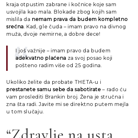
kraja otpustim zabrane i kočnice koje sam
usvojila kao mala. Blokade zbog kojih sam
mislila da
nemam prava da budem kompletno
srećna
. Kad, gle čuda –
imam pravo na divnog
muža, dvoje nemirne, a dobre dece!
I još važnije – imam pravo da budem
adekvatno plaćena
za svoj posao koji
pošteno radim više od 25 godina.
Ukoliko želite da probate THETA-u i
prestanete samu sebe da sabotirate
– rado ću
vam proslediti Brankin broj. Žena je stručna i
zna šta radi. Javite mi se direktno putem mejla
u tom slučaju.
“Zdravlje na usta