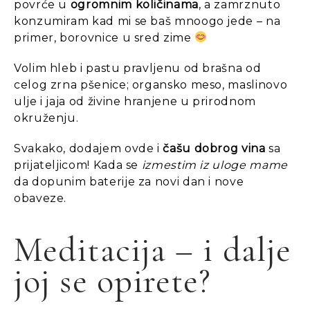
povrće u
ogromnim količinama
, a zamrznuto
konzumiram kad mi se baš mnoogo jede – na
primer, borovnice u sred zime
Volim hleb i pastu pravljenu od brašna od
celog zrna pšenice; organsko meso, maslinovo
ulje i jaja od živine hranjene u prirodnom
okruženju.
Svakako, dodajem ovde i
čašu dobrog vina
sa
prijateljicom! Kada se
izmestim iz uloge mame
da dopunim baterije za novi dan i nove
obaveze.
Meditacija – i dalje
joj se opirete?