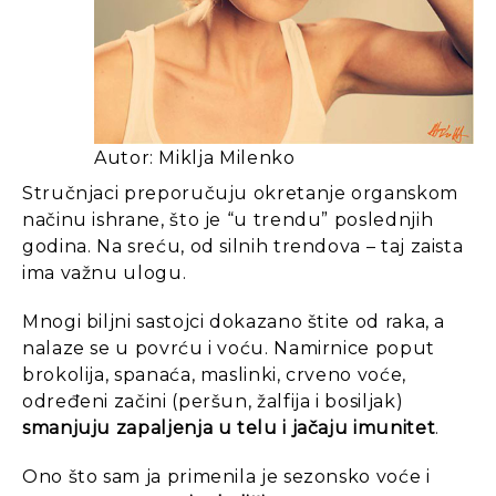
Autor: Miklja Milenko
Stručnjaci preporučuju okretanje organskom
načinu ishrane, što je “u trendu” poslednjih
godina. Na sreću, od silnih trendova – taj zaista
ima važnu ulogu.
Mnogi biljni sastojci dokazano štite od raka, a
nalaze se u povrću i voću. Namirnice poput
brokolija, spanaća, maslinki, crveno voće,
određeni začini (peršun, žalfija i bosiljak)
smanjuju zapaljenja u telu i jačaju imunitet
.
Ono što sam ja primenila je
sezonsko voće i