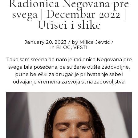
Radionica Negovana pre
svega | Decembar 2022 |
Utisci i slike
January 20, 2023
by
Milica Jevtić
in
BLOG
,
VESTI
Tako sam srećna da nam je radionica Negovana pre
svega bila posećena, da su žene otišle zadovoljne,
pune beleški za drugačije prihvatanje sebe i
odvajanje vremena za svoja sitna zadovoljstva!