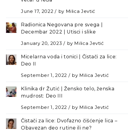
June 17, 2022
by
Milica Jevtić
Radionica Negovana pre svega |
Decembar 2022 | Utisci i slike
January 20, 2023
by
Milica Jevtić
Micelarna voda i tonici | Čistači za lice:
Deo II
September 1, 2022
by
Milica Jevtić
Klinika dr Žutić | Žensko telo, ženska
mudrost: Deo III
September 1, 2022
by
Milica Jevtić
Čistači za lice: Dvofazno čišćenje lica –
Оbavezan deo rutine ili ne?