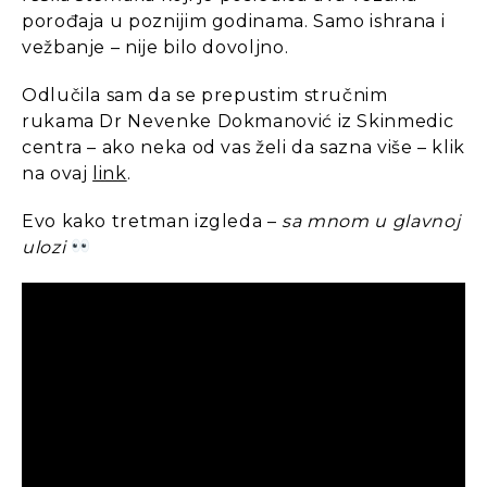
porođaja u poznijim godinama. Samo ishrana i
vežbanje – nije bilo dovoljno.
Odlučila sam da se prepustim stručnim
rukama Dr Nevenke Dokmanović iz Skinmedic
centra – ako neka od vas želi da sazna više – klik
na ovaj
link
.
Evo kako tretman izgleda –
sa mnom u glavnoj
ulozi