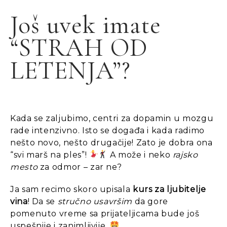
Još uvek imate
“STRAH OD
LETENJA”?
Kada se zaljubimo, centri za dopamin u mozgu
rade intenzivno. Isto se događa i kada radimo
nešto novo, nešto drugačije! Zato je dobra ona
“svi marš na ples”!
A može i neko
rajsko
mesto
za odmor – zar ne?
Ja sam recimo skoro upisala
kurs za ljubitelje
vina
! Da se
stručno usavršim
da gore
pomenuto vreme sa prijateljicama bude još
uspešnije i zanimljivije.