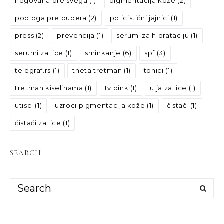
negovana pre svega
(1)
pigmentacija kože
(2)
podloga pre pudera
(2)
policistični jajnici
(1)
press
(2)
prevencija
(1)
serumi za hidrataciju
(1)
serumi za lice
(1)
sminkanje
(6)
spf
(3)
telegraf.rs
(1)
theta tretman
(1)
tonici
(1)
tretman kiselinama
(1)
tv pink
(1)
ulja za lice
(1)
utisci
(1)
uzroci pigmentacija kože
(1)
čistači
(1)
čistači za lice
(1)
SEARCH