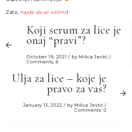
Zato,
hajde da se volimo
!
Koji serum za lice je
onaj “pravi”?
October 19, 2021
by
Milica Jevtić
Comments: 6
Ulja za lice – koje je
pravo za vas?
January 13, 2022
by
Milica Jevtić
Comments: 0