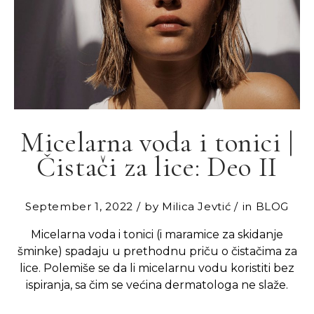
Micelarna voda i tonici |
Čistači za lice: Deo II
September 1, 2022
by
Milica Jevtić
in
BLOG
Micelarna voda i tonici (i maramice za skidanje
šminke) spadaju u prethodnu priču o čistačima za
lice. Polemiše se da li micelarnu vodu koristiti bez
ispiranja, sa čim se većina dermatologa ne slaže.