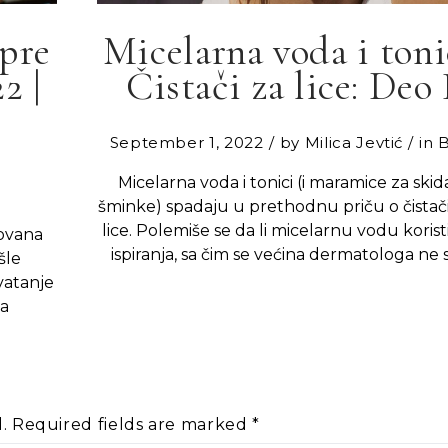
pre
Micelarna voda i tonic
2 |
Čistači za lice: Deo 
September 1, 2022
by
Milica Jevtić
in
Micelarna voda i tonici (i maramice za skid
šminke) spadaju u prethodnu priču o čistač
lice. Polemiše se da li micelarnu vodu korist
govana
ispiranja, sa čim se većina dermatologa ne s
šle
vatanje
na
.
Required fields are marked
*