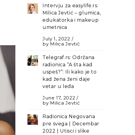
Intervju za easylife.rs:
Milica Jevtić – glumica,
edukatorka i makeup
umetnica
July 1, 2022
by
Milica Jevtić
Telegraf.rs: Održana
radionica “A šta kad
uspeš?”: Ili kako je to
kad žena ženi daje
vetar u leđa
June 17, 2022
by
Milica Jevtić
Radionica Negovana
pre svega | Decembar
2022 | Utisci i slike