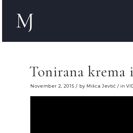
Tonirana krema i
November 2, 2015
by
Milica Jevtić
in
VI