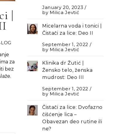
January 20, 2023
i |
by
Milica Jevtić
II
Micelarna voda i tonici |
Čistači za lice: Deo II
BLOG
September 1, 2022
by
Milica Jevtić
anje
ima za
Klinika dr Žutić |
iti bez
Žensko telo, ženska
laže.
mudrost: Deo III
September 1, 2022
by
Milica Jevtić
Čistači za lice: Dvofazno
čišćenje lica –
Оbavezan deo rutine ili
ne?