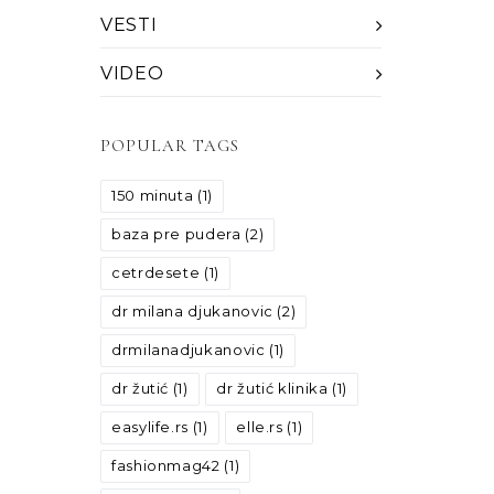
VESTI
VIDEO
POPULAR TAGS
150 minuta
(1)
baza pre pudera
(2)
cetrdesete
(1)
dr milana djukanovic
(2)
drmilanadjukanovic
(1)
dr žutić
(1)
dr žutić klinika
(1)
easylife.rs
(1)
elle.rs
(1)
fashionmag42
(1)