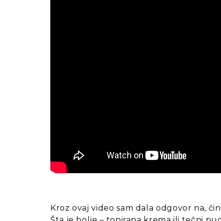
Kroz ovaj video sam dala odgovor na, čini
Šta je bolje – tonirana krema ili tečni pu