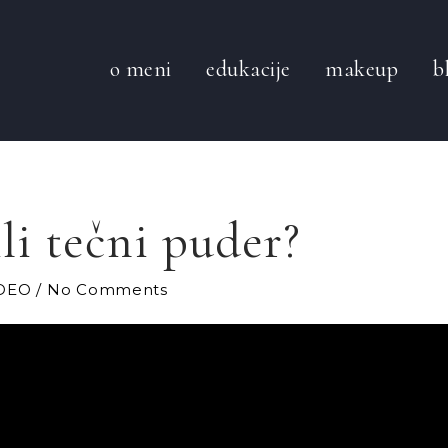
o meni
edukacije
makeup
b
li tečni puder?
DEO
No Comments