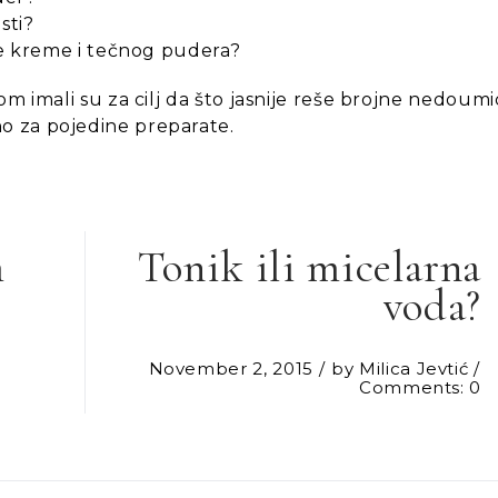
sti?
ane kreme i tečnog pudera?
om imali su za cilj da što jasnije reše brojne nedoum
o za pojedine preparate.
m
Tonik ili micelarna
voda?
November 2, 2015
by
Milica Jevtić
Comments: 0