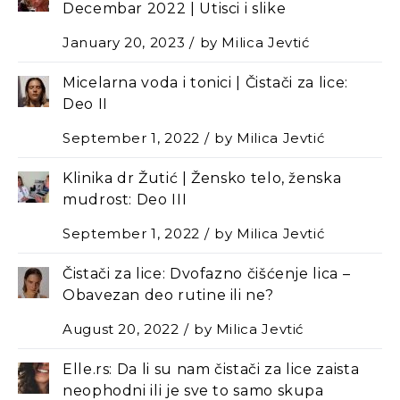
Decembar 2022 | Utisci i slike
January 20, 2023
by
Milica Jevtić
Micelarna voda i tonici | Čistači za lice:
Deo II
September 1, 2022
by
Milica Jevtić
Klinika dr Žutić | Žensko telo, ženska
mudrost: Deo III
September 1, 2022
by
Milica Jevtić
Čistači za lice: Dvofazno čišćenje lica –
Оbavezan deo rutine ili ne?
August 20, 2022
by
Milica Jevtić
Elle.rs: Da li su nam čistači za lice zaista
neophodni ili je sve to samo skupa