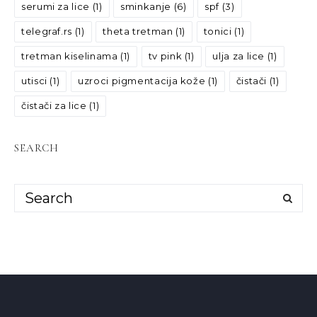
serumi za lice
(1)
sminkanje
(6)
spf
(3)
telegraf.rs
(1)
theta tretman
(1)
tonici
(1)
tretman kiselinama
(1)
tv pink
(1)
ulja za lice
(1)
utisci
(1)
uzroci pigmentacija kože
(1)
čistači
(1)
čistači za lice
(1)
SEARCH