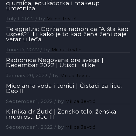
glumica, edukatorka i makeup
umetnica
July 1, 2022
by
Milica Jevtić
Telegraf.rs: Održana radionica “A šta kad
uspeš?”: Ili kako je to kad žena ženi daje
vetar u leđa
June 17, 2022
by
Milica Jevtić
Radionica Negovana pre svega |
Decembar 2022 | Utisci i slike
January 20, 2023
by
Milica Jevtić
Micelarna voda i tonici | Čistači za lice:
Deo II
September 1, 2022
by
Milica Jevtić
Klinika dr Žutić | Žensko telo, ženska
mudrost: Deo III
September 1, 2022
by
Milica Jevtić