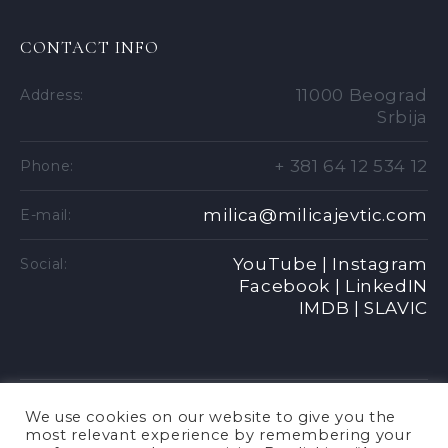
CONTACT INFO
11000 Beograd
Address:
Srbija
+ 381 64 12 534 12
Phone:
milica@milicajevtic.com
E-mail:
YouTube |
Instagram
Social:
Facebook |
LinkedIN
IMDB |
SLAVIC
We use cookies on our website to give you the
most relevant experience by remembering your