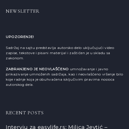
NEWSLETTER
UPOZORENJE!
Sadržaj na sajtu predstavlja autorsko delo uključujući video
zapise, tekstove i pisani materijal i zaštićen je u skladu sa
zakonom.
ZABRANJENO JE NEOVLAŠĆENO
umnožavanje i javno
prikazivanje umnoženih sadržaja, kao i neovlašćeno vršenje bilo
koje radnje koja je obuhvaćena isključivim pravima nosioca
autorskog dela.
RECENT POSTS
Intervju za easylife.rs: Milica Jevtić –