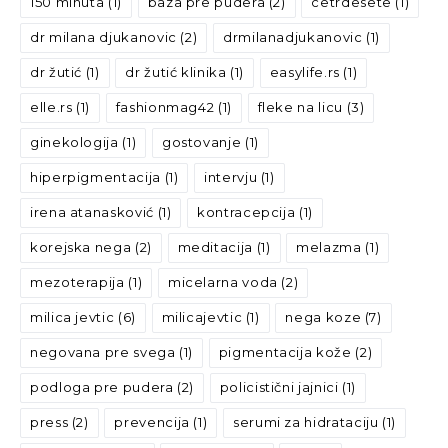
150 minuta
(1)
baza pre pudera
(2)
cetrdesete
(1)
dr milana djukanovic
(2)
drmilanadjukanovic
(1)
dr žutić
(1)
dr žutić klinika
(1)
easylife.rs
(1)
elle.rs
(1)
fashionmag42
(1)
fleke na licu
(3)
ginekologija
(1)
gostovanje
(1)
hiperpigmentacija
(1)
intervju
(1)
irena atanasković
(1)
kontracepcija
(1)
korejska nega
(2)
meditacija
(1)
melazma
(1)
mezoterapija
(1)
micelarna voda
(2)
milica jevtic
(6)
milicajevtic
(1)
nega koze
(7)
negovana pre svega
(1)
pigmentacija kože
(2)
podloga pre pudera
(2)
policistični jajnici
(1)
press
(2)
prevencija
(1)
serumi za hidrataciju
(1)