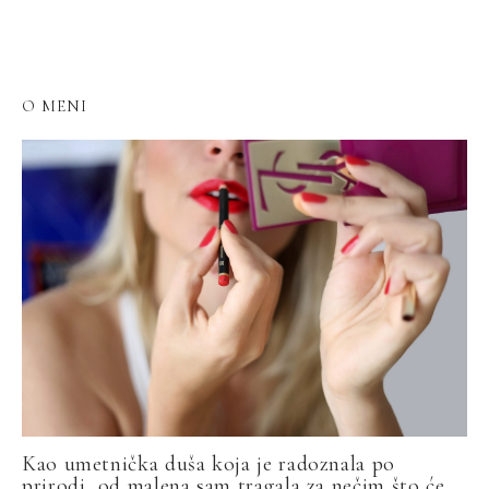
O MENI
Kao umetnička duša koja je radoznala po
prirodi, od malena sam tragala za nečim što će