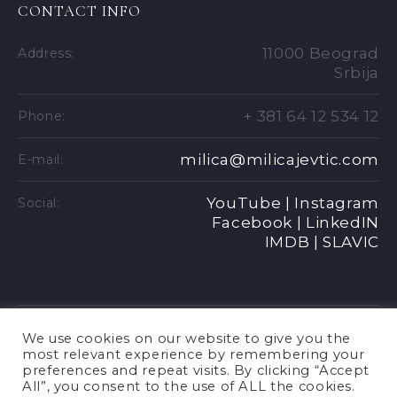
CONTACT INFO
11000 Beograd
Address:
Srbija
+ 381 64 12 534 12
Phone:
milica@milicajevtic.com
E-mail:
YouTube |
Instagram
Social:
Facebook |
LinkedIN
IMDB |
SLAVIC
We use cookies on our website to give you the
most relevant experience by remembering your
preferences and repeat visits. By clicking “Accept
All”, you consent to the use of ALL the cookies.