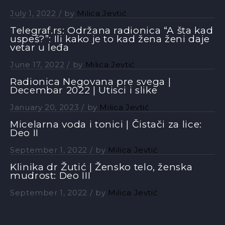
July 1, 2022
by
Milica Jevtić
Telegraf.rs: Održana radionica “A šta kad
uspeš?”: Ili kako je to kad žena ženi daje
vetar u leđa
June 17, 2022
by
Milica Jevtić
Radionica Negovana pre svega |
Decembar 2022 | Utisci i slike
January 20, 2023
by
Milica Jevtić
Micelarna voda i tonici | Čistači za lice:
Deo II
September 1, 2022
by
Milica Jevtić
Klinika dr Žutić | Žensko telo, ženska
mudrost: Deo III
September 1, 2022
by
Milica Jevtić