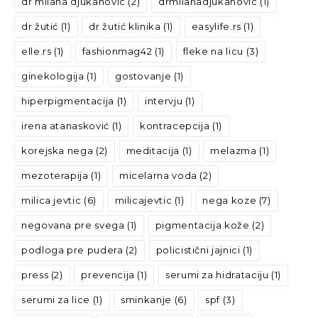
dr milana djukanovic
(2)
drmilanadjukanovic
(1)
dr žutić
(1)
dr žutić klinika
(1)
easylife.rs
(1)
elle.rs
(1)
fashionmag42
(1)
fleke na licu
(3)
ginekologija
(1)
gostovanje
(1)
hiperpigmentacija
(1)
intervju
(1)
irena atanasković
(1)
kontracepcija
(1)
korejska nega
(2)
meditacija
(1)
melazma
(1)
mezoterapija
(1)
micelarna voda
(2)
milica jevtic
(6)
milicajevtic
(1)
nega koze
(7)
negovana pre svega
(1)
pigmentacija kože
(2)
podloga pre pudera
(2)
policistični jajnici
(1)
press
(2)
prevencija
(1)
serumi za hidrataciju
(1)
serumi za lice
(1)
sminkanje
(6)
spf
(3)