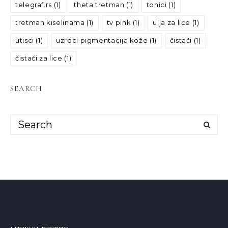
telegraf.rs
(1)
theta tretman
(1)
tonici
(1)
tretman kiselinama
(1)
tv pink
(1)
ulja za lice
(1)
utisci
(1)
uzroci pigmentacija kože
(1)
čistači
(1)
čistači za lice
(1)
SEARCH