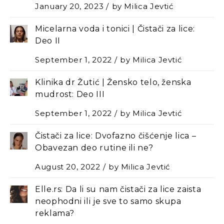
January 20, 2023
by
Milica Jevtić
Micelarna voda i tonici | Čistači za lice:
Deo II
September 1, 2022
by
Milica Jevtić
Klinika dr Žutić | Žensko telo, ženska
mudrost: Deo III
September 1, 2022
by
Milica Jevtić
Čistači za lice: Dvofazno čišćenje lica –
Оbavezan deo rutine ili ne?
August 20, 2022
by
Milica Jevtić
Elle.rs: Da li su nam čistači za lice zaista
neophodni ili je sve to samo skupa
reklama?