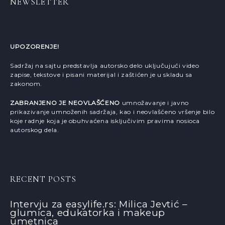
NEWSLETTER
UPOZORENJE!
Sadržaj na sajtu predstavlja autorsko delo uključujući video
zapise, tekstove i pisani materijal i zaštićen je u skladu sa
zakonom.
ZABRANJENO JE NEOVLAŠĆENO
umnožavanje i javno
prikazivanje umnoženih sadržaja, kao i neovlašćeno vršenje bilo
koje radnje koja je obuhvaćena isključivim pravima nosioca
autorskog dela.
RECENT POSTS
Intervju za easylife.rs: Milica Jevtić –
glumica, edukatorka i makeup
umetnica