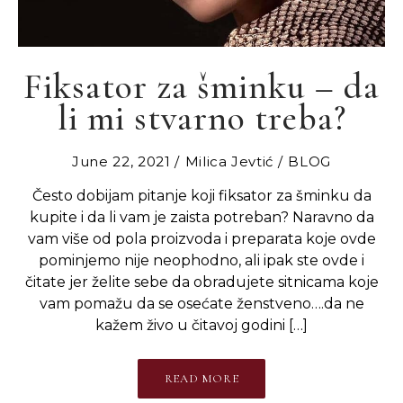
Fiksator za šminku – da
li mi stvarno treba?
June 22, 2021
Milica Jevtić
BLOG
Često dobijam pitanje koji fiksator za šminku da
kupite i da li vam je zaista potreban? Naravno da
vam više od pola proizvoda i preparata koje ovde
pominjemo nije neophodno, ali ipak ste ovde i
čitate jer želite sebe da obradujete sitnicama koje
vam pomažu da se osećate ženstveno….da ne
kažem živo u čitavoj godini […]
READ MORE