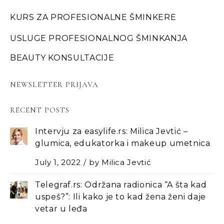
KURS ZA PROFESIONALNE ŠMINKERE
USLUGE PROFESIONALNOG ŠMINKANJA
BEAUTY KONSULTACIJE
NEWSLETTER PRIJAVA
RECENT POSTS
Intervju za easylife.rs: Milica Jevtić –
glumica, edukatorka i makeup umetnica
July 1, 2022
by
Milica Jevtić
Telegraf.rs: Održana radionica “A šta kad
uspeš?”: Ili kako je to kad žena ženi daje
vetar u leđa