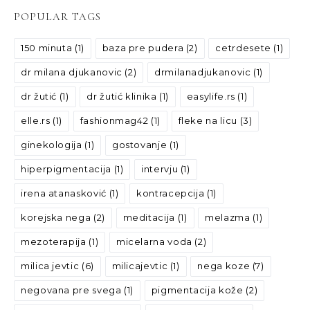
POPULAR TAGS
150 minuta
(1)
baza pre pudera
(2)
cetrdesete
(1)
dr milana djukanovic
(2)
drmilanadjukanovic
(1)
dr žutić
(1)
dr žutić klinika
(1)
easylife.rs
(1)
elle.rs
(1)
fashionmag42
(1)
fleke na licu
(3)
ginekologija
(1)
gostovanje
(1)
hiperpigmentacija
(1)
intervju
(1)
irena atanasković
(1)
kontracepcija
(1)
korejska nega
(2)
meditacija
(1)
melazma
(1)
mezoterapija
(1)
micelarna voda
(2)
milica jevtic
(6)
milicajevtic
(1)
nega koze
(7)
negovana pre svega
(1)
pigmentacija kože
(2)