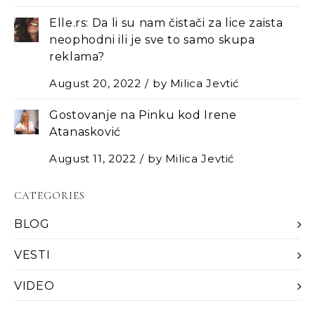
Elle.rs: Da li su nam čistači za lice zaista
neophodni ili je sve to samo skupa
reklama?
August 20, 2022
by
Milica Jevtić
Gostovanje na Pinku kod Irene
Atanasković
August 11, 2022
by
Milica Jevtić
CATEGORIES
BLOG
VESTI
VIDEO