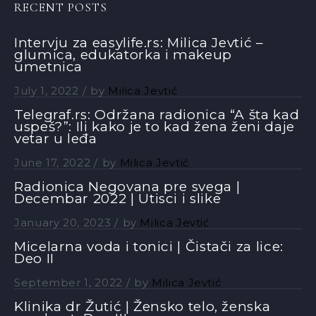
RECENT POSTS
Intervju za easylife.rs: Milica Jevtić –
glumica, edukatorka i makeup
umetnica
July 1, 2022
by
Milica Jevtić
Telegraf.rs: Održana radionica “A šta kad
uspeš?”: Ili kako je to kad žena ženi daje
vetar u leđa
June 17, 2022
by
Milica Jevtić
Radionica Negovana pre svega |
Decembar 2022 | Utisci i slike
January 20, 2023
by
Milica Jevtić
Micelarna voda i tonici | Čistači za lice:
Deo II
September 1, 2022
by
Milica Jevtić
Klinika dr Žutić | Žensko telo, ženska