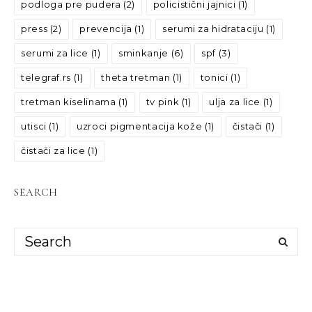
podloga pre pudera
(2)
policistični jajnici
(1)
press
(2)
prevencija
(1)
serumi za hidrataciju
(1)
serumi za lice
(1)
sminkanje
(6)
spf
(3)
telegraf.rs
(1)
theta tretman
(1)
tonici
(1)
tretman kiselinama
(1)
tv pink
(1)
ulja za lice
(1)
utisci
(1)
uzroci pigmentacija kože
(1)
čistači
(1)
čistači za lice
(1)
SEARCH