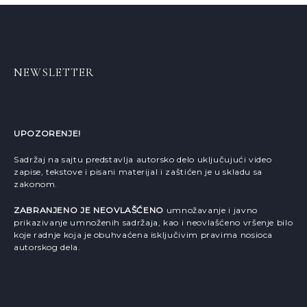
NEWSLETTER
UPOZORENJE!
Sadržaj na sajtu predstavlja autorsko delo uključujući video
zapise, tekstove i pisani materijal i zaštićen je u skladu sa
zakonom.
ZABRANJENO JE NEOVLAŠĆENO
umnožavanje i javno
prikazivanje umnoženih sadržaja, kao i neovlašćeno vršenje bilo
koje radnje koja je obuhvaćena isključivim pravima nosioca
autorskog dela.