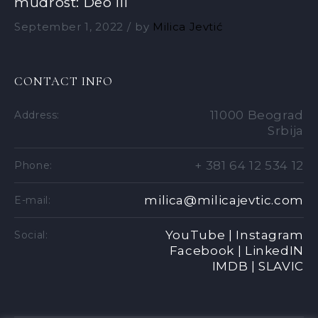
mudrost: Deo III
September 1, 2022
by
Milica Jevtić
CONTACT INFO
11000 Beograd
Address:
Srbija
+ 381 64 12 534 12
Phone:
milica@milicajevtic.com
E-mail:
YouTube |
Instagram
Social:
Facebook |
LinkedIN
IMDB |
SLAVIC