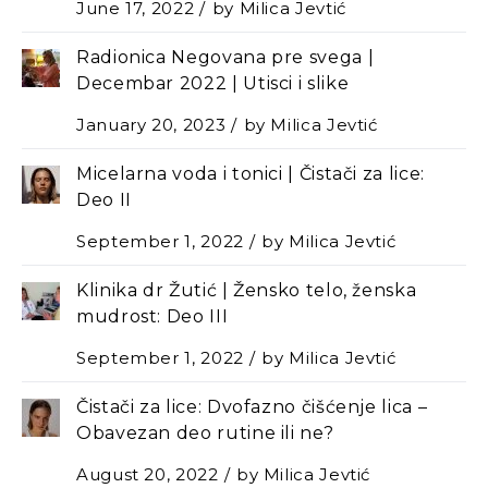
June 17, 2022
by
Milica Jevtić
Radionica Negovana pre svega |
Decembar 2022 | Utisci i slike
January 20, 2023
by
Milica Jevtić
Micelarna voda i tonici | Čistači za lice:
Deo II
September 1, 2022
by
Milica Jevtić
Klinika dr Žutić | Žensko telo, ženska
mudrost: Deo III
September 1, 2022
by
Milica Jevtić
Čistači za lice: Dvofazno čišćenje lica –
Оbavezan deo rutine ili ne?
August 20, 2022
by
Milica Jevtić