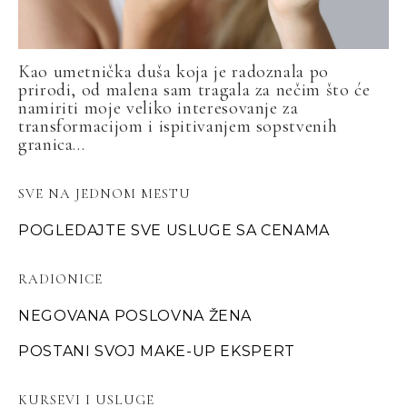
Kao umetnička duša koja je radoznala po
prirodi, od malena sam tragala za nečim što će
namiriti moje veliko interesovanje za
transformacijom i ispitivanjem sopstvenih
granica...
SVE NA JEDNOM MESTU
POGLEDAJTE SVE USLUGE SA CENAMA
RADIONICE
NEGOVANA POSLOVNA ŽENA
POSTANI SVOJ MAKE-UP EKSPERT
KURSEVI I USLUGE