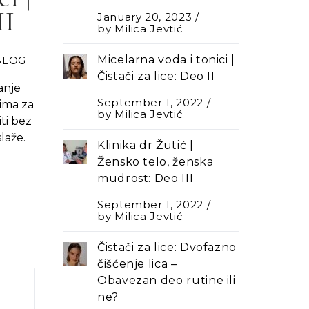
II
January 20, 2023
by
Milica Jevtić
Micelarna voda i tonici |
BLOG
Čistači za lice: Deo II
anje
September 1, 2022
ima za
by
Milica Jevtić
iti bez
laže.
Klinika dr Žutić |
Žensko telo, ženska
mudrost: Deo III
September 1, 2022
by
Milica Jevtić
Čistači za lice: Dvofazno
čišćenje lica –
Оbavezan deo rutine ili
ne?