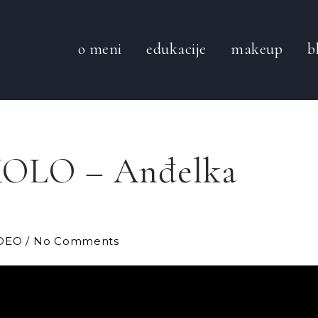
o meni
edukacije
makeup
b
 KOLO – Anđelka
DEO
No Comments