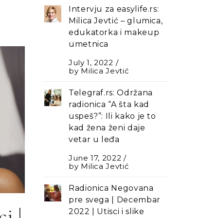
Intervju za easylife.rs:
Milica Jevtić – glumica,
edukatorka i makeup
umetnica
July 1, 2022
by
Milica Jevtić
Telegraf.rs: Održana
radionica “A šta kad
uspeš?”: Ili kako je to
kad žena ženi daje
vetar u leđa
June 17, 2022
by
Milica Jevtić
Radionica Negovana
pre svega | Decembar
i |
2022 | Utisci i slike