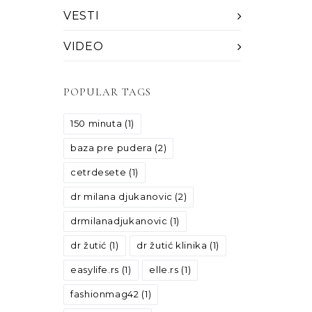
VESTI
VIDEO
POPULAR TAGS
150 minuta
(1)
baza pre pudera
(2)
cetrdesete
(1)
dr milana djukanovic
(2)
drmilanadjukanovic
(1)
dr žutić
(1)
dr žutić klinika
(1)
easylife.rs
(1)
elle.rs
(1)
fashionmag42
(1)