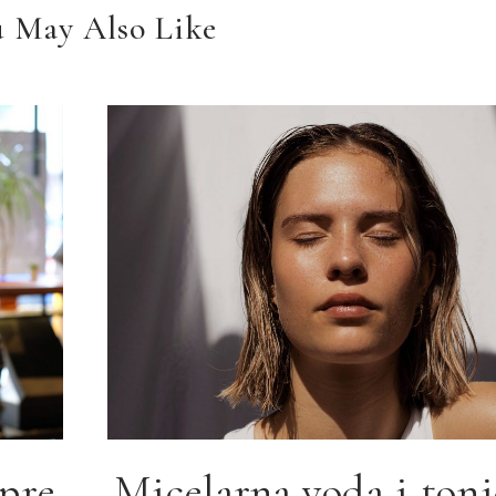
 May Also Like
pre
Micelarna voda i tonic