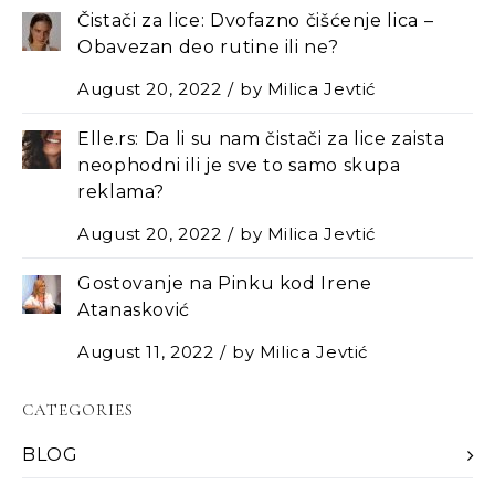
Čistači za lice: Dvofazno čišćenje lica –
Оbavezan deo rutine ili ne?
August 20, 2022
by
Milica Jevtić
Elle.rs: Da li su nam čistači za lice zaista
neophodni ili je sve to samo skupa
reklama?
August 20, 2022
by
Milica Jevtić
Gostovanje na Pinku kod Irene
Atanasković
August 11, 2022
by
Milica Jevtić
CATEGORIES
BLOG