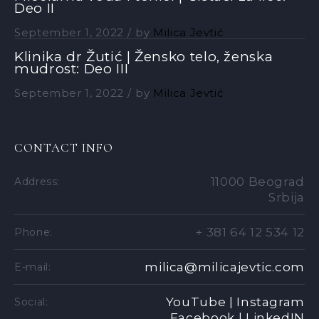
Deo II
September 1, 2022
by
Milica Jevtić
Klinika dr Žutić | Žensko telo, ženska
mudrost: Deo III
September 1, 2022
by
Milica Jevtić
CONTACT INFO
11000 Beograd
Address:
Srbija
+ 381 64 12 534 12
Phone:
milica@milicajevtic.com
E-mail:
YouTube |
Instagram
Social:
Facebook |
LinkedIN