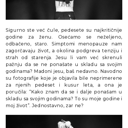
Sigurno ste već čule, pedesete su najkritičnije
godine za ženu. Osećamo se neželjeno,
odbačeno, staro. Simptomi menopauze nam
zagorčavaju život, a okolina podgreva tenziju i
strah od starenja. Jesu li vam već skrenuli
pažnju da se ne ponašate u skladu sa svojim
godinama? Madoni jesu, baš nedavno. Navodno
su fotografije koje je objavila bile neprimerene
za njenih pedeset i kusur leta, a ona je
poručila: “Kako znam da se i dalje ponašam u
skladu sa svojim godinama? To su moje godine i
moj život”. Jednostavno, zar ne?