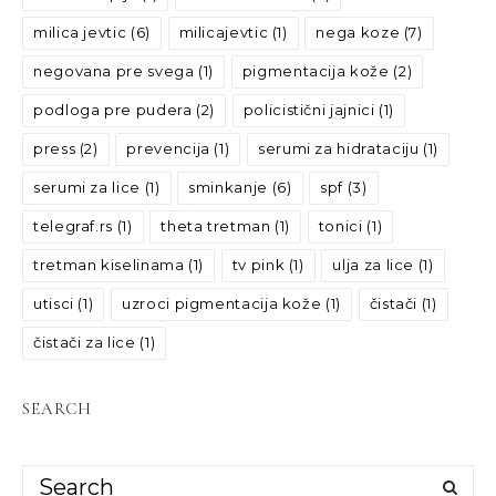
milica jevtic
(6)
milicajevtic
(1)
nega koze
(7)
negovana pre svega
(1)
pigmentacija kože
(2)
podloga pre pudera
(2)
policistični jajnici
(1)
press
(2)
prevencija
(1)
serumi za hidrataciju
(1)
serumi za lice
(1)
sminkanje
(6)
spf
(3)
telegraf.rs
(1)
theta tretman
(1)
tonici
(1)
tretman kiselinama
(1)
tv pink
(1)
ulja za lice
(1)
utisci
(1)
uzroci pigmentacija kože
(1)
čistači
(1)
čistači za lice
(1)
SEARCH