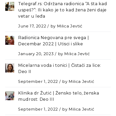
Telegraf.rs: Održana radionica “A šta kad
uspeš?”: Ili kako je to kad žena ženi daje
vetar u leđa
June 17, 2022
by
Milica Jevtić
Radionica Negovana pre svega |
Decembar 2022 | Utisci i slike
January 20, 2023
by
Milica Jevtić
Micelarna voda i tonici | Čistači za lice:
Deo II
September 1, 2022
by
Milica Jevtić
Klinika dr Žutić | Žensko telo, ženska
mudrost: Deo III
September 1, 2022
by
Milica Jevtić