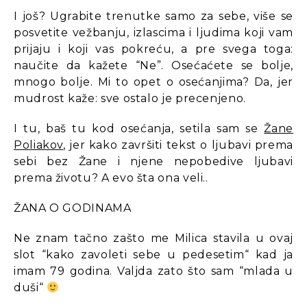
I još? Ugrabite trenutke samo za sebe, više se
posvetite vežbanju, izlascima i ljudima koji vam
prijaju i koji vas pokreću, a pre svega toga:
naučite da kažete “Ne”. Osećaćete se bolje,
mnogo bolje. Mi to opet o osećanjima? Da, jer
mudrost kaže: sve ostalo je precenjeno.
I tu, baš tu kod osećanja, setila sam se
Žane
Poliakov
, jer kako završiti tekst o ljubavi prema
sebi bez Žane i njene nepobedive ljubavi
prema životu? A evo šta ona veli..
ŽANA O GODINAMA
Ne znam tačno zašto me Milica stavila u ovaj
slot “kako zavoleti sebe u pedesetim“ kad ja
imam 79 godina. Valjda zato što sam “mlada u
duši“