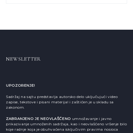
NEWSLETTER
UPOZORENJE!
Sadržaj na sajtu predstavlja autorsko delo uključujući video
zapise, tekstove i pisani materijal i zaštićen je u skladu sa
zakonom.
ZABRANJENO JE NEOVLAŠĆENO
umnožavanje i javno
prikazivanje umnoženih sadržaja, kao i neovlašćeno vršenje bilo
koje radnje koja je obuhvaćena isključivim pravima nosioca