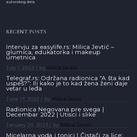
autorskog dela.
RECENT POSTS
Intervju za easylife.rs: Milica Jevtić –
glumica, edukatorka i makeup
umetnica
July 1, 2022
by
Milica Jevtić
Telegraf.rs: Održana radionica “A šta kad
uspeš?”: Ili kako je to kad žena ženi daje
vetar u leđa
June 17, 2022
by
Milica Jevtić
Radionica Negovana pre svega |
Decembar 2022 | Utisci i slike
January 20, 2023
by
Milica Jevtić
Micelarna voda i tonici | Čistači za lice: