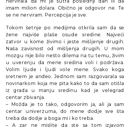
nervirala da mi je sutra poslednji dan ili da
imam milion dolara. Obično je odgovor ne. Te
se ne nerviram. Percepcija je sve.
Tokom šetnje po medijima otkrila sam da se
žene najviše plaše osude sredine. Najveći
zatvor u kome živimo i jeste mišljenje drugih.
Naša zavisnost od mišljenja drugih. U mom
mozgu nije bilo nešto dilema na tu temu, živim
u uverenju da mene sredina voli i podržava.
Volim ljude i ljudi vole mene. Svako koga
sretnem je anđeo. Jednom sam razgovarala sa
novinarkom koja me pita kako to da sam otišla
iz grada u manju sredinu kad je velegrad
centar zbivanja.
– Možda je to tako, odgovorim ja, ali ja sam
centar univerzuma, do mene dodje sve šta
treba da dodje a boga mi i ko treba.
– A zar ne mislite da ste sa tom izjavom