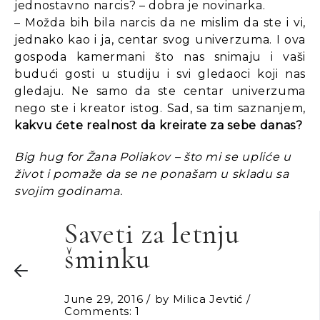
jednostavno narcis? – dobra je novinarka.
– Možda bih bila narcis da ne mislim da ste i vi,
jednako kao i ja, centar svog univerzuma. I ova
gospoda kamermani što nas snimaju i vaši
budući gosti u studiju i svi gledaoci koji nas
gledaju. Ne samo da ste centar univerzuma
nego ste i kreator istog. Sad, sa tim saznanjem,
kakvu ćete realnost da kreirate za sebe danas?
Big hug for Žana Poliakov – što mi se upliće u
život i pomaže da se ne ponašam u skladu sa
svojim godinama.
Saveti za letnju
šminku
June 29, 2016
by
Milica Jevtić
Comments: 1