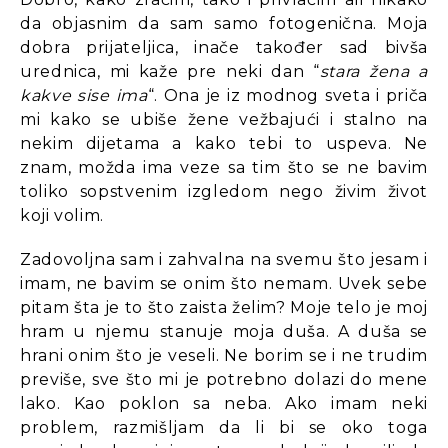
da objasnim da sam samo fotogenična. Moja
dobra prijateljica, inače također sad bivša
urednica, mi kaže pre neki dan “
stara žena a
kakve sise ima
“. Ona je iz modnog sveta i priča
mi kako se ubiše žene vežbajući i stalno na
nekim dijetama a kako tebi to uspeva. Ne
znam, možda ima veze sa tim što se ne bavim
toliko sopstvenim izgledom nego živim život
koji volim.
Zadovoljna sam i zahvalna na svemu što jesam i
imam, ne bavim se onim što nemam. Uvek sebe
pitam šta je to što zaista želim? Moje telo je moj
hram u njemu stanuje moja duša. A duša se
hrani onim što je veseli. Ne borim se i ne trudim
previše, sve što mi je potrebno dolazi do mene
lako. Kao poklon sa neba. Ako imam neki
problem, razmišljam da li bi se oko toga