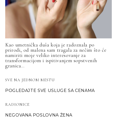
Kao umetnička duša koja je radoznala po
prirodi, od malena sam tragala za nečim što će
namiriti moje veliko interesovanje za
transformacijom i ispitivanjem sopstvenih
granica...
SVE NA JEDNOM MESTU
POGLEDAJTE SVE USLUGE SA CENAMA
RADIONICE
NEGOVANA POSLOVNA ŽENA