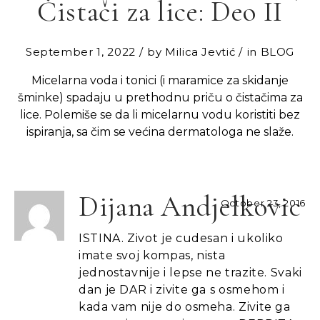
Čistači za lice: Deo II
September 1, 2022
by
Milica Jevtić
in
BLOG
Micelarna voda i tonici (i maramice za skidanje
šminke) spadaju u prethodnu priču o čistačima za
lice. Polemiše se da li micelarnu vodu koristiti bez
ispiranja, sa čim se većina dermatologa ne slaže.
Dijana Andjelkovic
October 23, 2016
ISTINA. Zivot je cudesan i ukoliko
imate svoj kompas, nista
jednostavnije i lepse ne trazite. Svaki
dan je DAR i zivite ga s osmehom i
kada vam nije do osmeha. Zivite ga