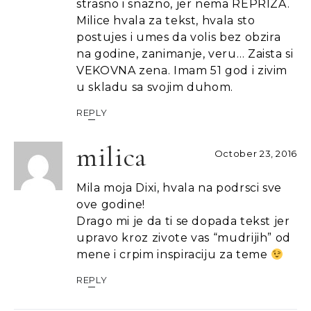
strasno i snazno, jer nema REPRIZA.
Milice hvala za tekst, hvala sto
postujes i umes da volis bez obzira
na godine, zanimanje, veru… Zaista si
VEKOVNA zena. Imam 51 god i zivim
u skladu sa svojim duhom.
REPLY
milica
October 23, 2016
Mila moja Dixi, hvala na podrsci sve
ove godine!
Drago mi je da ti se dopada tekst jer
upravo kroz zivote vas “mudrijih” od
mene i crpim inspiraciju za teme
REPLY