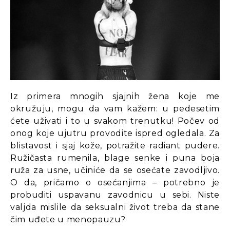
Iz primera mnogih sjajnih žena koje me
okružuju, mogu da vam kažem: u pedesetim
ćete uživati i to u svakom trenutku! Počev od
onog koje ujutru provodite ispred ogledala. Za
blistavost i sjaj kože, potražite radiant pudere.
Ružičasta rumenila, blage senke i puna boja
ruža za usne, učiniće da se osećate zavodljivo.
O da, pričamo o osećanjima – potrebno je
probuditi uspavanu zavodnicu u sebi. Niste
valjda mislile da seksualni život treba da stane
čim uđete u menopauzu?