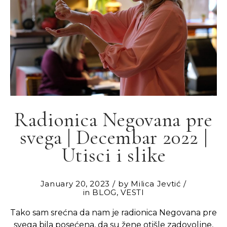
Radionica Negovana pre
svega | Decembar 2022 |
Utisci i slike
January 20, 2023
by
Milica Jevtić
in
BLOG
,
VESTI
Tako sam srećna da nam je radionica Negovana pre
svega bila posećena, da su žene otišle zadovoljne,