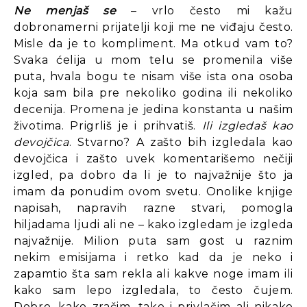
Ne menjaš se
– vrlo često mi kažu
dobronamerni prijatelji koji me ne viđaju često.
Misle da je to kompliment. Ma otkud vam to?
Svaka ćelija u mom telu se promenila više
puta, hvala bogu te nisam više ista ona osoba
koja sam bila pre nekoliko godina ili nekoliko
decenija. Promena je jedina konstanta u našim
životima. Prigrliš je i prihvatiš.
Ili izgledaš kao
devojčica
. Stvarno? A zašto bih izgledala kao
devojčica i zašto uvek komentarišemo nečiji
izgled, pa dobro da li je to najvažnije što ja
imam da ponudim ovom svetu. Onolike knjige
napisah, napravih razne stvari, pomogla
hiljadama ljudi ali ne – kako izgledam je izgleda
najvažnije. Milion puta sam gost u raznim
nekim emisijama i retko kad da je neko i
zapamtio šta sam rekla ali kakve noge imam ili
kako sam lepo izgledala, to često čujem.
Dobro, kako zračim, tako i privlačim ali nikako