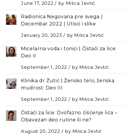
June 17, 2022
by
Milica Jevtić
Radionica Negovana pre svega |
Decembar 2022 | Utisci i slike
January 20, 2023
by
Milica Jevtić
Micelarna voda i tonici | Čistači za lice:
Deo II
September 1, 2022
by
Milica Jevtić
Klinika dr Žutić | Žensko telo, ženska
mudrost: Deo III
September 1, 2022
by
Milica Jevtić
Čistači za lice: Dvofazno čišćenje lica –
Оbavezan deo rutine ili ne?
August 20, 2022
by
Milica Jevtić