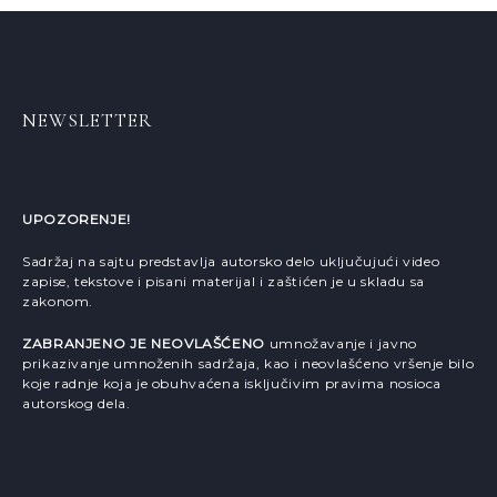
NEWSLETTER
UPOZORENJE!
Sadržaj na sajtu predstavlja autorsko delo uključujući video
zapise, tekstove i pisani materijal i zaštićen je u skladu sa
zakonom.
ZABRANJENO JE NEOVLAŠĆENO
umnožavanje i javno
prikazivanje umnoženih sadržaja, kao i neovlašćeno vršenje bilo
koje radnje koja je obuhvaćena isključivim pravima nosioca
autorskog dela.