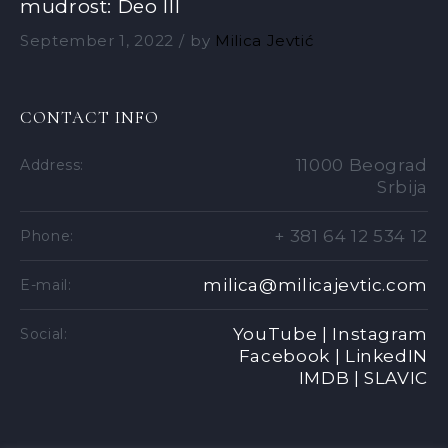
mudrost: Deo III
September 1, 2022
by
Milica Jevtić
CONTACT INFO
11000 Beograd
Address:
Srbija
+ 381 64 12 534 12
Phone:
milica@milicajevtic.com
E-mail:
YouTube |
Instagram
Social:
Facebook |
LinkedIN
IMDB |
SLAVIC