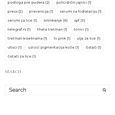
podloga pre pudera
(2)
policistični jajnici
(1)
press
(2)
prevencija
(1)
serumi za hidrataciju
(1)
serumi za lice
(1)
sminkanje
(6)
spf
(3)
telegraf.rs
(1)
theta tretman
(1)
tonici
(1)
tretman kiselinama
(1)
tv pink
(1)
ulja za lice
(1)
utisci
(1)
uzroci pigmentacija kože
(1)
čistači
(1)
čistači za lice
(1)
SEARCH