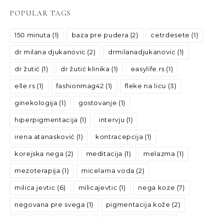
POPULAR TAGS
150 minuta
(1)
baza pre pudera
(2)
cetrdesete
(1)
dr milana djukanovic
(2)
drmilanadjukanovic
(1)
dr žutić
(1)
dr žutić klinika
(1)
easylife.rs
(1)
elle.rs
(1)
fashionmag42
(1)
fleke na licu
(3)
ginekologija
(1)
gostovanje
(1)
hiperpigmentacija
(1)
intervju
(1)
irena atanasković
(1)
kontracepcija
(1)
korejska nega
(2)
meditacija
(1)
melazma
(1)
mezoterapija
(1)
micelarna voda
(2)
milica jevtic
(6)
milicajevtic
(1)
nega koze
(7)
negovana pre svega
(1)
pigmentacija kože
(2)