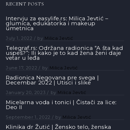
RECENT POSTS
Intervju za easylife.rs: Milica Jevtić –
glumica, edukatorka i makeup
umetnica
July 1, 2022
by
Milica Jevtić
Telegraf.rs: Održana radionica “A šta kad
uspeš?”: Ili kako je to kad žena ženi daje
vetar u leđa
June 17, 2022
by
Milica Jevtić
Radionica Negovana pre svega |
Decembar 2022 | Utisci i slike
January 20, 2023
by
Milica Jevtić
Micelarna voda i tonici | Čistači za lice:
Deo II
September 1, 2022
by
Milica Jevtić
Klinika dr Žutić | Žensko telo, ženska