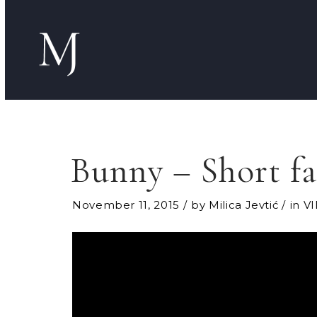
Bunny – Short fa
November 11, 2015
by
Milica Jevtić
in
V