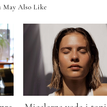
 May Also Like
pre
Micelarna voda i tonic