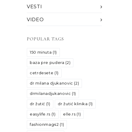
VESTI
VIDEO
POPULAR TAGS
150 minuta
(1)
baza pre pudera
(2)
cetrdesete
(1)
dr milana djukanovic
(2)
drmilanadjukanovic
(1)
dr žutić
(1)
dr žutić klinika
(1)
easylife.rs
(1)
elle.rs
(1)
fashionmag42
(1)