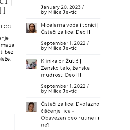
II
January 20, 2023
by
Milica Jevtić
Micelarna voda i tonici |
BLOG
Čistači za lice: Deo II
anje
September 1, 2022
ima za
by
Milica Jevtić
iti bez
laže.
Klinika dr Žutić |
Žensko telo, ženska
mudrost: Deo III
September 1, 2022
by
Milica Jevtić
Čistači za lice: Dvofazno
čišćenje lica –
Оbavezan deo rutine ili
ne?