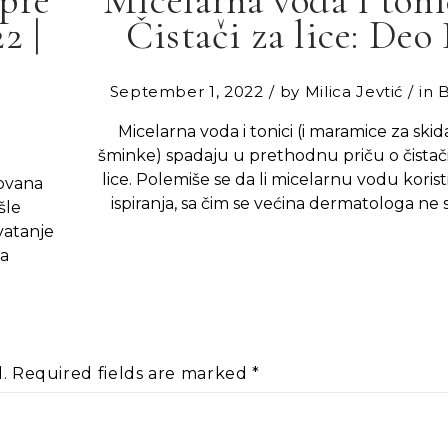
2 |
Čistači za lice: Deo 
September 1, 2022
by
Milica Jevtić
in
Micelarna voda i tonici (i maramice za skid
šminke) spadaju u prethodnu priču o čistač
lice. Polemiše se da li micelarnu vodu korist
govana
ispiranja, sa čim se većina dermatologa ne s
šle
vatanje
na
.
Required fields are marked
*