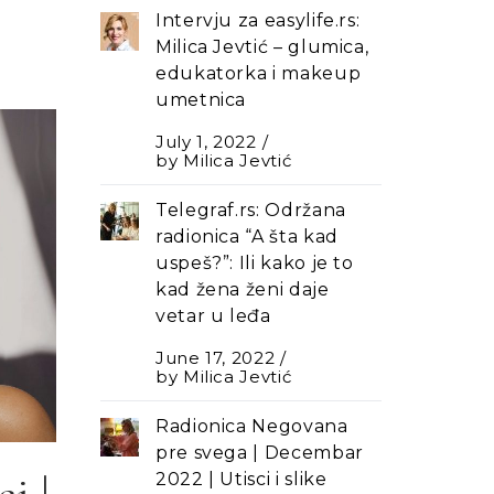
Intervju za easylife.rs:
Milica Jevtić – glumica,
edukatorka i makeup
umetnica
July 1, 2022
by
Milica Jevtić
Telegraf.rs: Održana
radionica “A šta kad
uspeš?”: Ili kako je to
kad žena ženi daje
vetar u leđa
June 17, 2022
by
Milica Jevtić
Radionica Negovana
pre svega | Decembar
i |
2022 | Utisci i slike