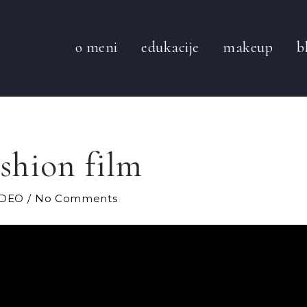
o meni
edukacije
makeup
b
shion film
IDEO
No Comments