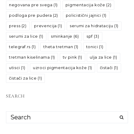
negovana pre svega
(1)
pigmentacija kože
(2)
podloga pre pudera
(2)
policistični jajnici
(1)
press
(2)
prevencija
(1)
serumi za hidrataciju
(1)
serumi za lice
(1)
sminkanje
(6)
spf
(3)
telegraf.rs
(1)
theta tretman
(1)
tonici
(1)
tretman kiselinama
(1)
tv pink
(1)
ulja za lice
(1)
utisci
(1)
uzroci pigmentacija kože
(1)
čistači
(1)
čistači za lice
(1)
SEARCH