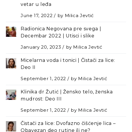
vetar u leđa
June 17, 2022
by
Milica Jevtić
Radionica Negovana pre svega |
Decembar 2022 | Utisci i slike
January 20, 2023
by
Milica Jevtić
Micelarna voda i tonici | Čistači za lice:
Deo II
September 1, 2022
by
Milica Jevtić
Klinika dr Žutić | Žensko telo, ženska
mudrost: Deo III
September 1, 2022
by
Milica Jevtić
Čistači za lice: Dvofazno čišćenje lica –
Оbavezan deo rutine ili ne?