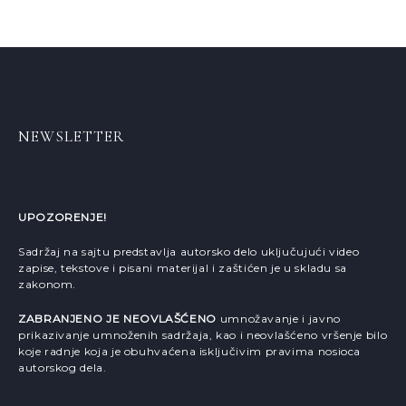
NEWSLETTER
UPOZORENJE!
Sadržaj na sajtu predstavlja autorsko delo uključujući video
zapise, tekstove i pisani materijal i zaštićen je u skladu sa
zakonom.
ZABRANJENO JE NEOVLAŠĆENO
umnožavanje i javno
prikazivanje umnoženih sadržaja, kao i neovlašćeno vršenje bilo
koje radnje koja je obuhvaćena isključivim pravima nosioca
autorskog dela.