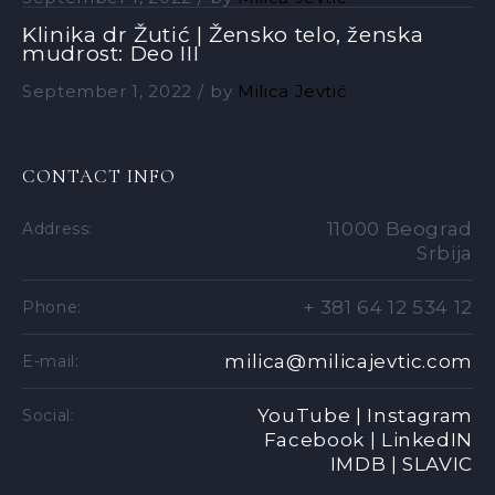
Klinika dr Žutić | Žensko telo, ženska
mudrost: Deo III
September 1, 2022
by
Milica Jevtić
CONTACT INFO
11000 Beograd
Address:
Srbija
+ 381 64 12 534 12
Phone:
milica@milicajevtic.com
E-mail:
YouTube |
Instagram
Social:
Facebook |
LinkedIN
IMDB |
SLAVIC