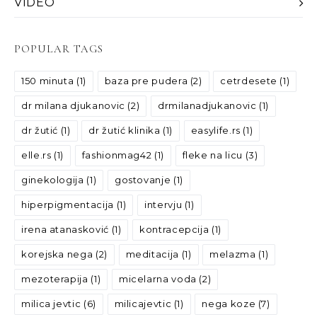
VIDEO
POPULAR TAGS
150 minuta
(1)
baza pre pudera
(2)
cetrdesete
(1)
dr milana djukanovic
(2)
drmilanadjukanovic
(1)
dr žutić
(1)
dr žutić klinika
(1)
easylife.rs
(1)
elle.rs
(1)
fashionmag42
(1)
fleke na licu
(3)
ginekologija
(1)
gostovanje
(1)
hiperpigmentacija
(1)
intervju
(1)
irena atanasković
(1)
kontracepcija
(1)
korejska nega
(2)
meditacija
(1)
melazma
(1)
mezoterapija
(1)
micelarna voda
(2)
milica jevtic
(6)
milicajevtic
(1)
nega koze
(7)