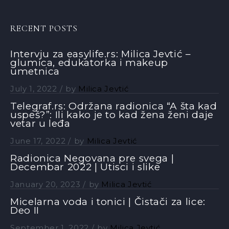
RECENT POSTS
Intervju za easylife.rs: Milica Jevtić –
glumica, edukatorka i makeup
umetnica
July 1, 2022
by
Milica Jevtić
Telegraf.rs: Održana radionica “A šta kad
uspeš?”: Ili kako je to kad žena ženi daje
vetar u leđa
June 17, 2022
by
Milica Jevtić
Radionica Negovana pre svega |
Decembar 2022 | Utisci i slike
January 20, 2023
by
Milica Jevtić
Micelarna voda i tonici | Čistači za lice:
Deo II
September 1, 2022
by
Milica Jevtić