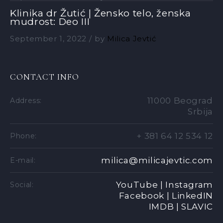
Klinika dr Žutić | Žensko telo, ženska
mudrost: Deo III
September 1, 2022
by
Milica Jevtić
CONTACT INFO
11000 Beograd
Address:
Srbija
+ 381 64 12 534 12
Phone:
milica@milicajevtic.com
E-mail:
YouTube |
Instagram
Social:
Facebook |
LinkedIN
IMDB |
SLAVIC