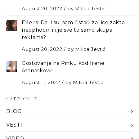
August 20, 2022
by
Milica Jevtić
Elle.rs: Da li su nam čistači za lice zaista
neophodni ili je sve to samo skupa
reklama?
August 20, 2022
by
Milica Jevtić
Gostovanje na Pinku kod Irene
Atanasković
August 11, 2022
by
Milica Jevtić
CATEGORIES
BLOG
VESTI
VIDEO