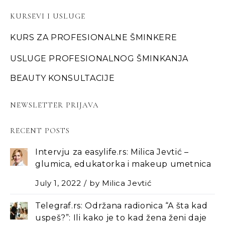
KURSEVI I USLUGE
KURS ZA PROFESIONALNE ŠMINKERE
USLUGE PROFESIONALNOG ŠMINKANJA
BEAUTY KONSULTACIJE
NEWSLETTER PRIJAVA
RECENT POSTS
Intervju za easylife.rs: Milica Jevtić –
glumica, edukatorka i makeup umetnica
July 1, 2022
by
Milica Jevtić
Telegraf.rs: Održana radionica “A šta kad
uspeš?”: Ili kako je to kad žena ženi daje