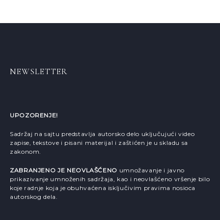
NEWSLETTER
UPOZORENJE!
Sadržaj na sajtu predstavlja autorsko delo uključujući video
zapise, tekstove i pisani materijal i zaštićen je u skladu sa
zakonom.
ZABRANJENO JE NEOVLAŠĆENO
umnožavanje i javno
prikazivanje umnoženih sadržaja, kao i neovlašćeno vršenje bilo
koje radnje koja je obuhvaćena isključivim pravima nosioca
autorskog dela.