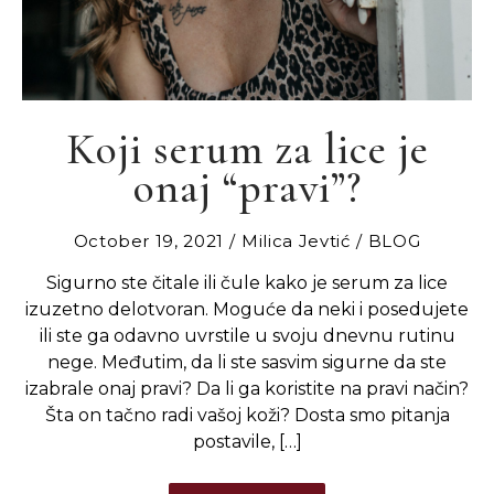
Koji serum za lice je
onaj “pravi”?
October 19, 2021
Milica Jevtić
BLOG
Sigurno ste čitale ili čule kako je serum za lice
izuzetno delotvoran. Moguće da neki i posedujete
ili ste ga odavno uvrstile u svoju dnevnu rutinu
nege. Međutim, da li ste sasvim sigurne da ste
izabrale onaj pravi? Da li ga koristite na pravi način?
Šta on tačno radi vašoj koži? Dosta smo pitanja
postavile, […]