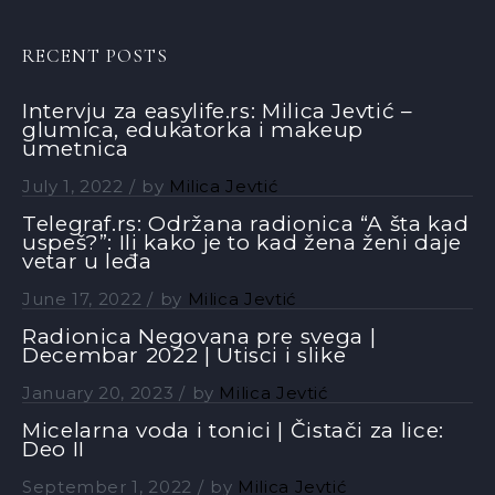
RECENT POSTS
Intervju za easylife.rs: Milica Jevtić –
glumica, edukatorka i makeup
umetnica
July 1, 2022
by
Milica Jevtić
Telegraf.rs: Održana radionica “A šta kad
uspeš?”: Ili kako je to kad žena ženi daje
vetar u leđa
June 17, 2022
by
Milica Jevtić
Radionica Negovana pre svega |
Decembar 2022 | Utisci i slike
January 20, 2023
by
Milica Jevtić
Micelarna voda i tonici | Čistači za lice:
Deo II
September 1, 2022
by
Milica Jevtić