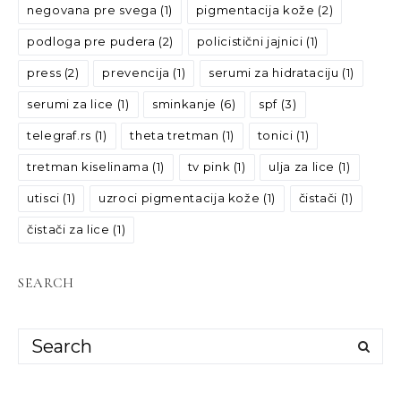
negovana pre svega
(1)
pigmentacija kože
(2)
podloga pre pudera
(2)
policistični jajnici
(1)
press
(2)
prevencija
(1)
serumi za hidrataciju
(1)
serumi za lice
(1)
sminkanje
(6)
spf
(3)
telegraf.rs
(1)
theta tretman
(1)
tonici
(1)
tretman kiselinama
(1)
tv pink
(1)
ulja za lice
(1)
utisci
(1)
uzroci pigmentacija kože
(1)
čistači
(1)
čistači za lice
(1)
SEARCH