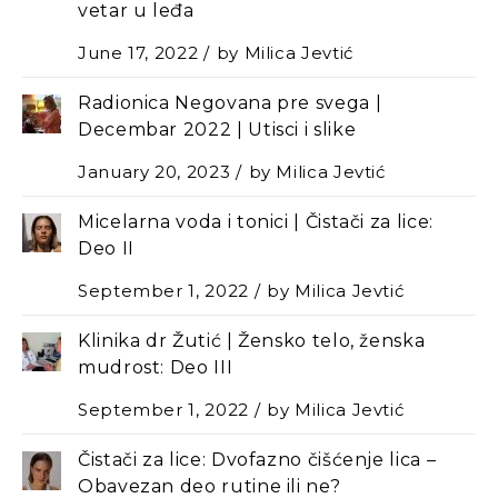
vetar u leđa
June 17, 2022
by
Milica Jevtić
Radionica Negovana pre svega |
Decembar 2022 | Utisci i slike
January 20, 2023
by
Milica Jevtić
Micelarna voda i tonici | Čistači za lice:
Deo II
September 1, 2022
by
Milica Jevtić
Klinika dr Žutić | Žensko telo, ženska
mudrost: Deo III
September 1, 2022
by
Milica Jevtić
Čistači za lice: Dvofazno čišćenje lica –
Оbavezan deo rutine ili ne?