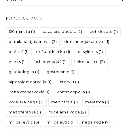
POPULAR TAGS
150 minuta
(1)
baza pre pudera
(2)
cetrdesete
(1)
dr milana djukanovic
(2)
drmilanadjukanovic
(1)
dr žutić
(1)
dr žutić klinika
(1)
easylife.rs
(1)
elle.rs
(1)
fashionmag42
(1)
fleke na licu
(3)
ginekologija
(1)
gostovanje
(1)
hiperpigmentacija
(1)
intervju
(1)
irena atanasković
(1)
kontracepcija
(1)
korejska nega
(2)
meditacija
(1)
melazma
(1)
mezoterapija
(1)
micelarna voda
(2)
milica jevtic
(6)
milicajevtic
(1)
nega koze
(7)