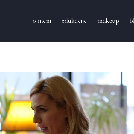
o meni
edukacije
makeup
b