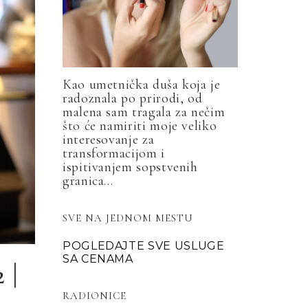
Kao umetnička duša koja je
radoznala po prirodi, od
malena sam tragala za nečim
što će namiriti moje veliko
interesovanje za
transformacijom i
ispitivanjem sopstvenih
granica...
SVE NA JEDNOM MESTU
POGLEDAJTE SVE USLUGE
SA CENAMA
 |
RADIONICE