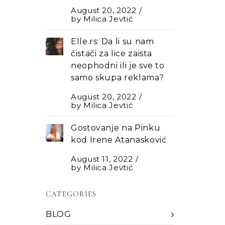
August 20, 2022
by
Milica Jevtić
Elle.rs: Da li su nam
čistači za lice zaista
neophodni ili je sve to
samo skupa reklama?
August 20, 2022
by
Milica Jevtić
Gostovanje na Pinku
kod Irene Atanasković
August 11, 2022
by
Milica Jevtić
CATEGORIES
BLOG