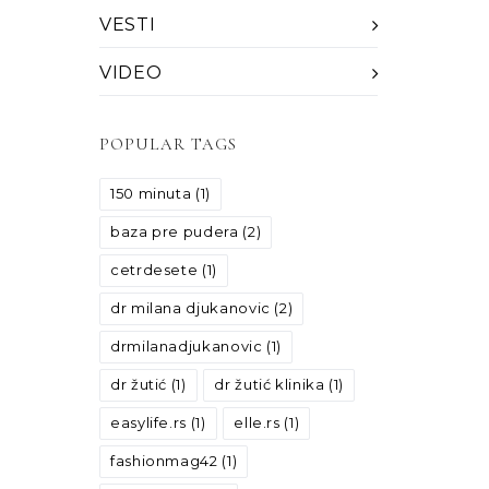
VESTI
VIDEO
POPULAR TAGS
150 minuta
(1)
baza pre pudera
(2)
cetrdesete
(1)
dr milana djukanovic
(2)
drmilanadjukanovic
(1)
dr žutić
(1)
dr žutić klinika
(1)
easylife.rs
(1)
elle.rs
(1)
fashionmag42
(1)