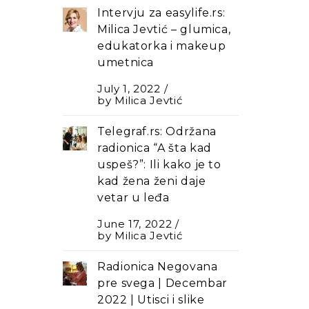
Intervju za easylife.rs:
Milica Jevtić – glumica,
edukatorka i makeup
umetnica
July 1, 2022
by
Milica Jevtić
Telegraf.rs: Održana
radionica “A šta kad
uspeš?”: Ili kako je to
kad žena ženi daje
vetar u leđa
June 17, 2022
by
Milica Jevtić
Radionica Negovana
pre svega | Decembar
2022 | Utisci i slike