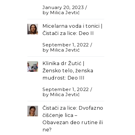
January 20, 2023
by
Milica Jevtić
Micelarna voda i tonici |
Čistači za lice: Deo II
September 1, 2022
by
Milica Jevtić
Klinika dr Žutić |
Žensko telo, ženska
mudrost: Deo III
September 1, 2022
by
Milica Jevtić
Čistači za lice: Dvofazno
čišćenje lica –
Оbavezan deo rutine ili
ne?