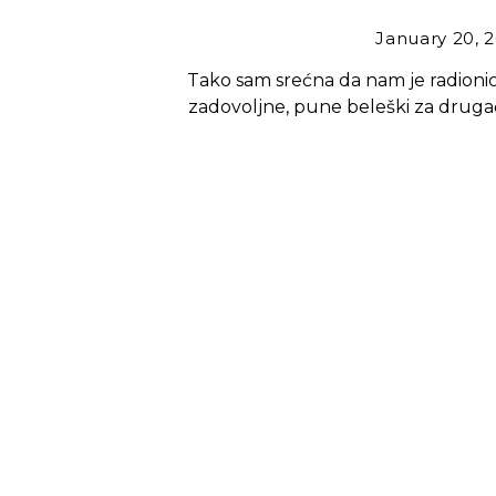
January 20, 
Tako sam srećna da nam je radionic
zadovoljne, pune beleški za drugač