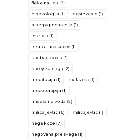
fleke na licu
(3)
ginekologija
(1)
gostovanje
(1)
hiperpigmentacija
(1)
intervju
(1)
irena atanasković
(1)
kontracepcija
(1)
korejska nega
(2)
meditacija
(1)
melazma
(1)
mezoterapija
(1)
micelarna voda
(2)
milica jevtic
(6)
milicajevtic
(1)
nega koze
(7)
negovana pre svega
(1)