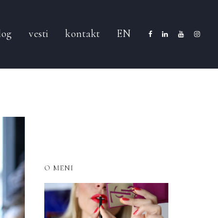
log
vesti
kontakt
EN
O MENI