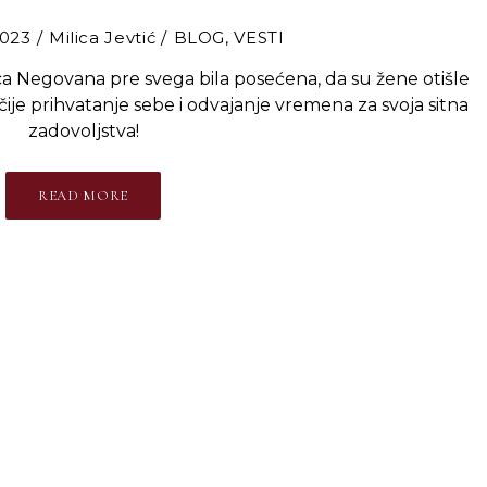
2023
Milica Jevtić
BLOG
,
VESTI
a Negovana pre svega bila posećena, da su žene otišle
ije prihvatanje sebe i odvajanje vremena za svoja sitna
zadovoljstva!
READ MORE