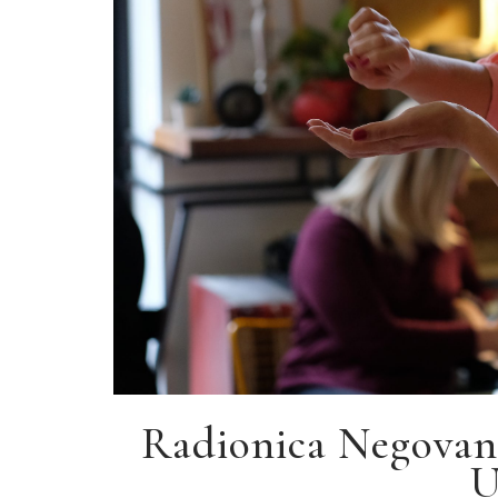
Radionica Negovana
U