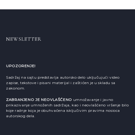
NEWSLETTER
UPOZORENJE!
Sadržaj na sajtu predstavlja autorsko delo uključujući video
zapise, tekstove i pisani materijal i zaštićen je u skladu sa
zakonom.
ZABRANJENO JE NEOVLAŠĆENO
umnožavanje i javno
prikazivanje umnoženih sadržaja, kao i neovlašćeno vršenje bilo
koje radnje koja je obuhvaćena isključivim pravima nosioca
autorskog dela.