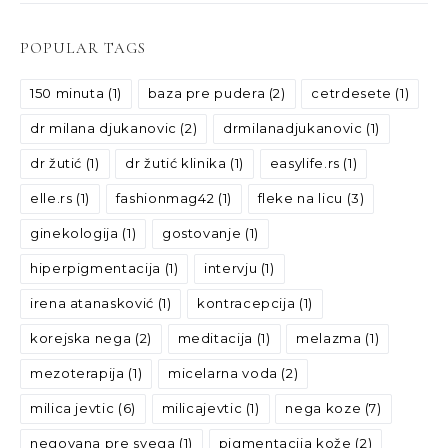
POPULAR TAGS
150 minuta
(1)
baza pre pudera
(2)
cetrdesete
(1)
dr milana djukanovic
(2)
drmilanadjukanovic
(1)
dr žutić
(1)
dr žutić klinika
(1)
easylife.rs
(1)
elle.rs
(1)
fashionmag42
(1)
fleke na licu
(3)
ginekologija
(1)
gostovanje
(1)
hiperpigmentacija
(1)
intervju
(1)
irena atanasković
(1)
kontracepcija
(1)
korejska nega
(2)
meditacija
(1)
melazma
(1)
mezoterapija
(1)
micelarna voda
(2)
milica jevtic
(6)
milicajevtic
(1)
nega koze
(7)
negovana pre svega
(1)
pigmentacija kože
(2)