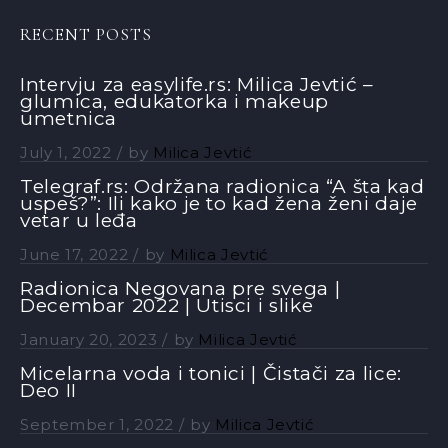
RECENT POSTS
Intervju za easylife.rs: Milica Jevtić –
glumica, edukatorka i makeup
umetnica
July 1, 2022
by
Milica Jevtić
Telegraf.rs: Održana radionica “A šta kad
uspeš?”: Ili kako je to kad žena ženi daje
vetar u leđa
June 17, 2022
by
Milica Jevtić
Radionica Negovana pre svega |
Decembar 2022 | Utisci i slike
January 20, 2023
by
Milica Jevtić
Micelarna voda i tonici | Čistači za lice:
Deo II
September 1, 2022
by
Milica Jevtić