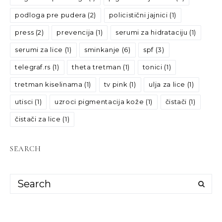
podloga pre pudera
(2)
policistični jajnici
(1)
press
(2)
prevencija
(1)
serumi za hidrataciju
(1)
serumi za lice
(1)
sminkanje
(6)
spf
(3)
telegraf.rs
(1)
theta tretman
(1)
tonici
(1)
tretman kiselinama
(1)
tv pink
(1)
ulja za lice
(1)
utisci
(1)
uzroci pigmentacija kože
(1)
čistači
(1)
čistači za lice
(1)
SEARCH