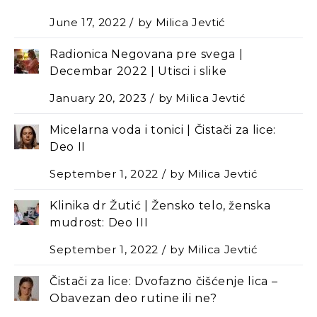
June 17, 2022
by
Milica Jevtić
Radionica Negovana pre svega |
Decembar 2022 | Utisci i slike
January 20, 2023
by
Milica Jevtić
Micelarna voda i tonici | Čistači za lice:
Deo II
September 1, 2022
by
Milica Jevtić
Klinika dr Žutić | Žensko telo, ženska
mudrost: Deo III
September 1, 2022
by
Milica Jevtić
Čistači za lice: Dvofazno čišćenje lica –
Оbavezan deo rutine ili ne?