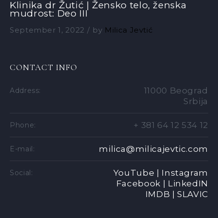
Klinika dr Žutić | Žensko telo, ženska
mudrost: Deo III
September 1, 2022
by
Milica Jevtić
CONTACT INFO
11000 Beograd
Address:
Srbija
+ 381 64 12 534 12
Phone:
milica@milicajevtic.com
E-mail:
YouTube |
Instagram
Social:
Facebook |
LinkedIN
IMDB |
SLAVIC