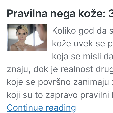
Pravilna nega kože:
Koliko god da 
kože uvek se p
koja se misli d
znaju, dok je realnost dru
koje se površno zanimaju
koji su to zapravo pravilni
Pravilna
Continue reading
nega